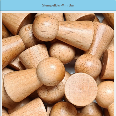
StempelBar-MiniBar