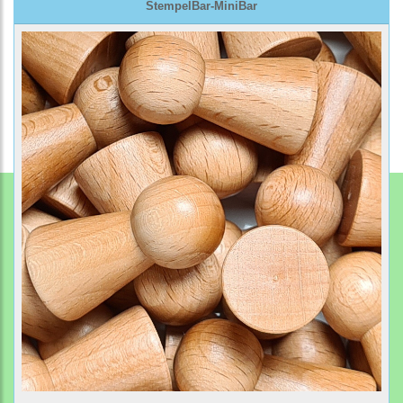
StempelBar-MiniBar