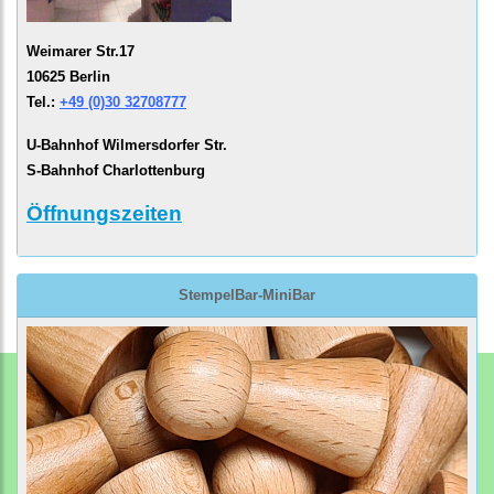
Weimarer Str.17
10625 Berlin
Tel.:
+49 (0)30 32708777
U-Bahnhof Wilmersdorfer Str.
S-Bahnhof Charlottenburg
Öffnungszeiten
StempelBar-MiniBar