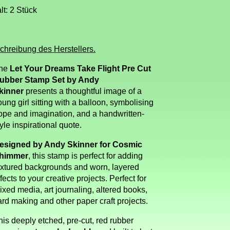
lt: 2 Stück
chreibung des Herstellers.
he
Let Your Dreams Take Flight Pre Cut
ubber Stamp Set by Andy
kinner
presents a thoughtful image of a
oung girl sitting with a balloon, symbolising
ope and imagination, and a handwritten-
tyle inspirational quote.
esigned by Andy Skinner for Cosmic
himmer
, this stamp is perfect for adding
extured backgrounds and worn, layered
fects to your creative projects. Perfect for
ixed media, art journaling, altered books,
ard making and other paper craft projects.
his deeply etched, pre-cut, red rubber