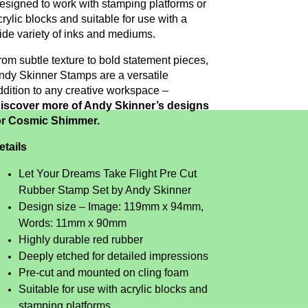
esigned to work with stamping platforms or
crylic blocks and suitable for use with a
ide variety of inks and mediums.
rom subtle texture to bold statement pieces,
ndy Skinner Stamps are a versatile
ddition to any creative workspace –
iscover more of Andy Skinner’s designs
or Cosmic Shimmer.
etails
Let Your Dreams Take Flight Pre Cut
Rubber Stamp Set by Andy Skinner
Design size – Image: 119mm x 94mm,
Words: 11mm x 90mm
Highly durable red rubber
Deeply etched for detailed impressions
Pre-cut and mounted on cling foam
Suitable for use with acrylic blocks and
stamping platforms