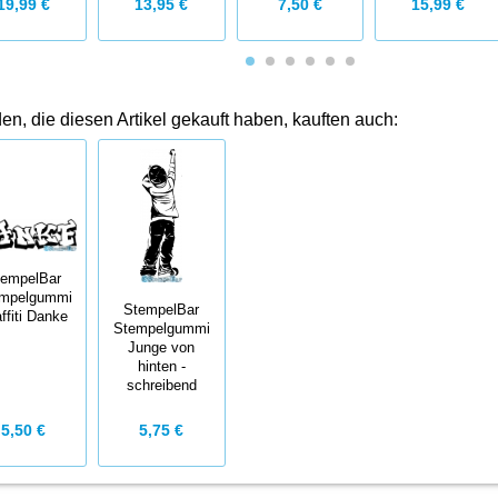
19,99 €
7,50 €
15,99 €
13,95 €
n, die diesen Artikel gekauft haben, kauften auch:
tempelBar
mpelgummi
StempelBar
ffiti Danke
Stempelgummi
Junge von
hinten -
schreibend
5,50 €
5,75 €