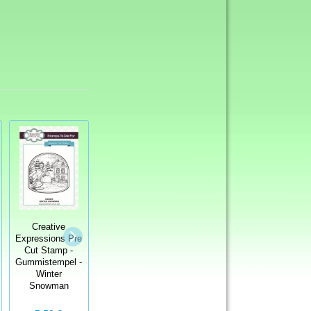
Creative
Murray & Ethel
CE Rubber
Expressions Pre
1 - A4 Plate
Stamp by Andy
Cut Stamp -
Unmounted
Skinner
Gummistempel -
Gummistempel
Memories of
Winter
unmontiert
India - Paisley
Snowman