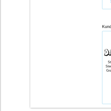
Kunde
S
Ste
Gra