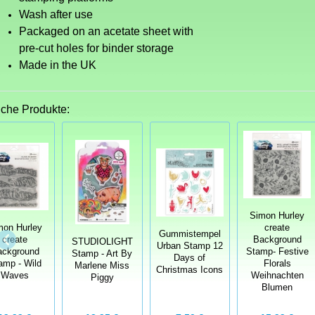
Wash after use
Packaged on an acetate sheet with
pre-cut holes for binder storage
Made in the UK
iche Produkte:
Simon Hurley
mon Hurley
create
Gummistempel
create
Background
STUDIOLIGHT
Urban Stamp 12
ackground
Stamp- Festive
Stamp - Art By
Days of
amp - Wild
Florals
Marlene Miss
Christmas Icons
Waves
Weihnachten
Piggy
Blumen