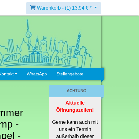
Warenkorb -
(1)
13,94 € *
Kontakt
WhatsApp
Stellengebote
ACHTUNG
Aktuelle
immer
Öffnungszeiten!
mp -
Gerne kann auch mit
uns ein Termin
el -
außerhalb dieser