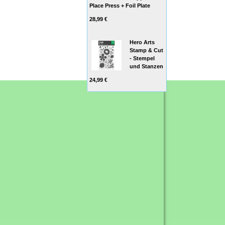
Place Press + Foil Plate
28,99 €
Hero Arts
Stamp & Cut
- Stempel
und Stanzen
24,99 €