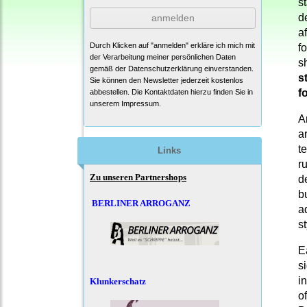
s
d
anmelden
a
Durch Klicken auf "anmelden" erkläre ich mich mit
f
der Verarbeitung meiner persönlichen Daten
s
gemäß der
Datenschutzerklärung
einverstanden.
s
Sie können den Newsletter jederzeit kostenlos
f
abbestellen. Die Kontaktdaten hierzu finden Sie in
unserem Impressum.
A
ar
t
Links
r
Zu unseren Partnershops
d
b
BERLINER ARROGANZ
a
st
E
s
i
Klunkerschatz
o