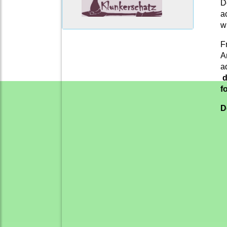
D
a
w
F
A
a
d
f
D