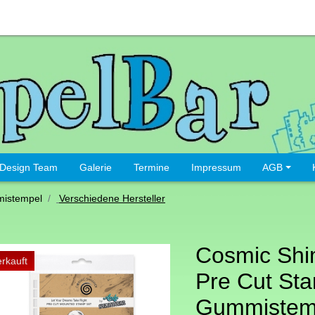
Design Team
Galerie
Termine
Impressum
AGB
istempel
Verschiedene Hersteller
Cosmic Sh
rkauft
Pre Cut Sta
Gummistemp