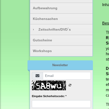
Inha
Aufbewahrung
Küchensachen
Bes
›
Zeitschriften/DVD`s
T
R
Gutscheine
S
y
Workshops
h
s
Newsletter
D
S
t
ef
m
c
Eingabe Sicherheitscode: *
T