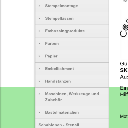
Be
›
Stempelmontage
›
Stempelkissen
›
Embossingprodukte
›
Farben
›
Papier
Gu
›
Embellishment
SK
Aus
›
Handstanzen
Ein
›
Maschinen, Werkzeuge und
Hil
Zubehör
›
Bastelmaterialien
Mot
Schablonen - Stencil