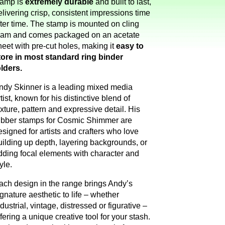
tamp is
extremely durable
and built to last,
elivering crisp, consistent impressions time
fter time. The stamp is mounted on cling
oam and comes packaged on an acetate
heet with pre-cut holes, making it
easy to
tore in most standard ring binder
olders.
ndy Skinner is a leading mixed media
tist, known for his distinctive blend of
exture, pattern and expressive detail. His
ubber stamps for Cosmic Shimmer are
esigned for artists and crafters who love
uilding up depth, layering backgrounds, or
dding focal elements with character and
yle.
ach design in the range brings Andy’s
ignature aesthetic to life – whether
ndustrial, vintage, distressed or figurative –
ffering a unique creative tool for your stash.