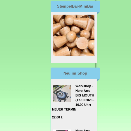
StempelBar-MiniBar
Neu im Shop
Workshop -
Hero Arts -
BIG MOUTH
(17.10.2026 -
16.00 Uhr)
NEUER TERMIN
22,00 €
Hero Arts