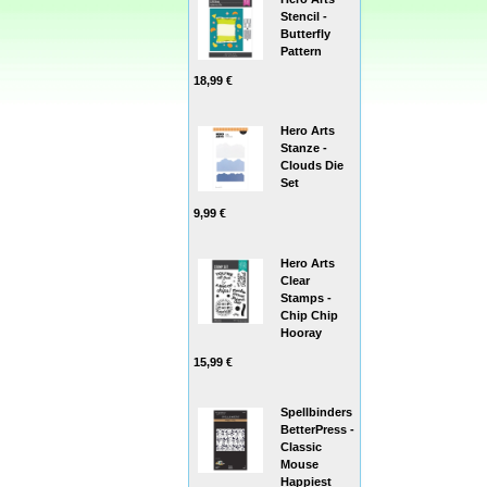
Stencil -
Butterfly
Pattern
18,99 €
Hero Arts
Stanze -
Clouds Die
Set
9,99 €
Hero Arts
Clear
Stamps -
Chip Chip
Hooray
15,99 €
Spellbinders
BetterPress -
Classic
Mouse
Happiest