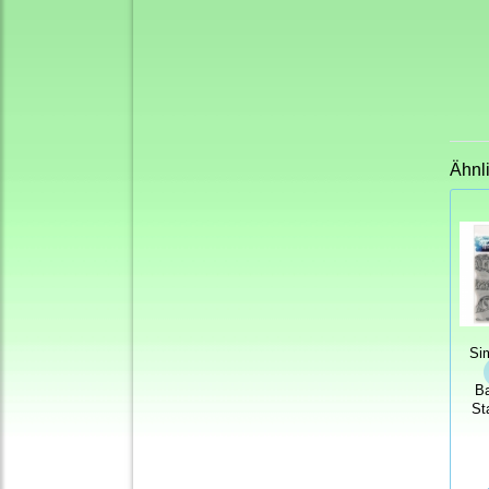
Ähnl
Si
B
St