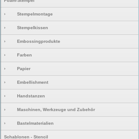
Foam-Stempel
›
Stempelmontage
›
Stempelkissen
›
Embossingprodukte
›
Farben
›
Papier
›
Embellishment
›
Handstanzen
›
Maschinen, Werkzeuge und Zubehör
›
Bastelmaterialien
Schablonen - Stencil