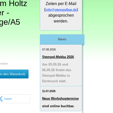
im Holtz
Zeiten per E-Mail
(
)
info@stempelbar.de
r -
abgesprochen
ge/A5
werden.
News
07.08.2026
Stempel-Mekka 2026
kosten
Am 05.09.26 und
06.09.26 findet das
in den Warenkorb
Stempel-Mekka in
Dortmund statt.
11.07.2026
Neue Workshoptermine
tweet
sind online buchbar.