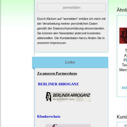
anmelden
Ähnl
Durch Klicken auf "anmelden" erkläre ich mich mit
der Verarbeitung meiner persönlichen Daten
gemäß der
Datenschutzerklärung
einverstanden.
Sie können den Newsletter jederzeit kostenlos
abbestellen. Die Kontaktdaten hierzu finden Sie in
unserem Impressum.
T
A
P
Links
Tex
Merr
Zu unseren Partnershops
BERLINER ARROGANZ
10,
Klunkerschatz
Kunde