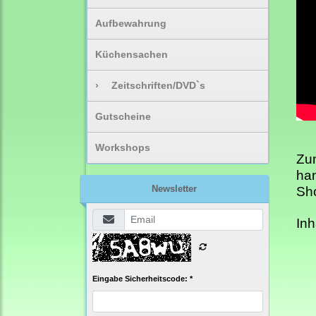
Aufbewahrung
Küchensachen
›
Zeitschriften/DVD`s
Gutscheine
Workshops
Zum
han
Newsletter
Sho
Inh
Eingabe Sicherheitscode: *