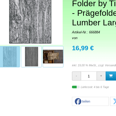
Folder by T
- Prägefolde
Lumber Lar
Artikel-Nr.:
666884
von
16,99 €
inkl. 19,00 % MwSt., zzgl.
Versand
Lieferzeit: 4 bis 6 Tage
teilen