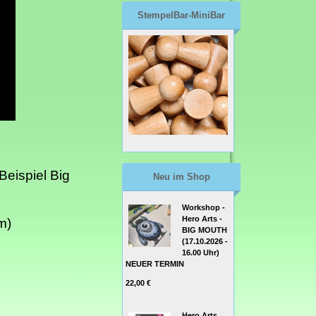
StempelBar-MiniBar
eispiel Big
Neu im Shop
Workshop -
Hero Arts -
m)
BIG MOUTH
(17.10.2026 -
16.00 Uhr)
NEUER TERMIN
22,00 €
Hero Arts