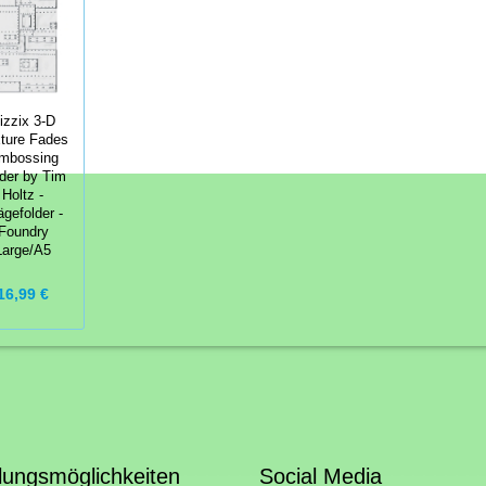
izzix 3-D
ture Fades
mbossing
der by Tim
Holtz -
ägefolder -
Foundry
Large/A5
16,99 €
lungsmöglichkeiten
Social Media