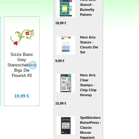
Stencil -
Butterfly
Pattern
18,99 €
Hero Arts
Stanze -
Clouds Die
Set
Sizzix Basic
Sizzix Basic
Tim Holtz
Grey
9,99 €
Grey
Alterations
Stanzschablone
Stanzschablone
Stanzschablone
Bigz Die
Hero Arts
Bigz Die
Sizzix Bigz Die
Flourish #3
Clear
Ornaments #4
Pennants
Stamps -
Chip Chip
Hooray
19,99 €
19,99 €
15,99 €
15,99 €
Spellbinders
BetterPress -
Classic
Mouse
Happiest