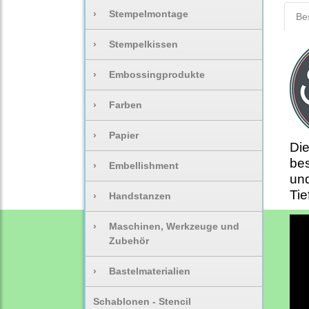
›
Stempelmontage
Be
›
Stempelkissen
›
Embossingprodukte
›
Farben
›
Papier
Die
bes
›
Embellishment
und
Tie
›
Handstanzen
›
Maschinen, Werkzeuge und
Zubehör
›
Bastelmaterialien
Schablonen - Stencil