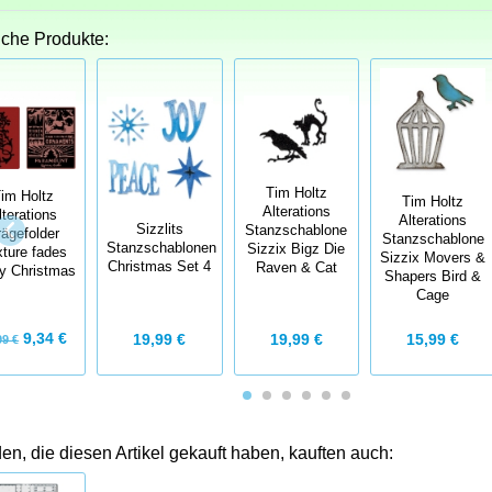
iche Produkte:
Tim Holtz
im Holtz
Tim Holtz
Alterations
lterations
Alterations
Sizzlits
Stanzschablone
rägefolder
Stanzschablone
Stanzschablonen
Sizzix Bigz Die
ture fades
Sizzix Movers &
Christmas Set 4
Raven & Cat
y Christmas
Shapers Bird &
Cage
9,34 €
19,99 €
19,99 €
15,99 €
99 €
n, die diesen Artikel gekauft haben, kauften auch: