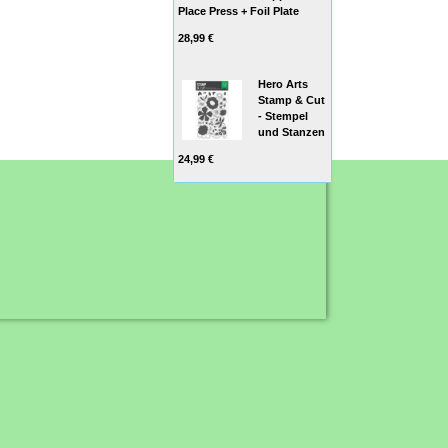
Place Press + Foil Plate
28,99 €
Hero Arts
Stamp & Cut
- Stempel
und Stanzen
24,99 €