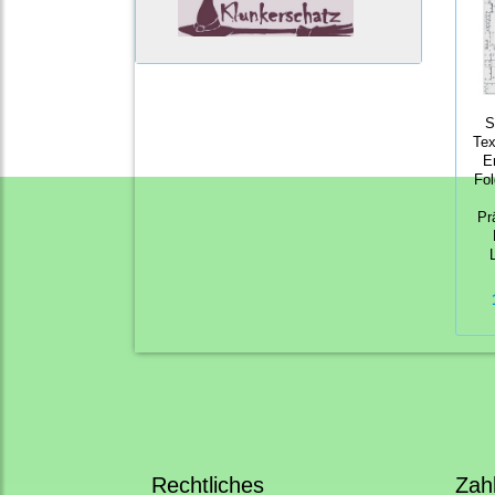
S
Tex
E
Fol
Pr
Rechtliches
Zah