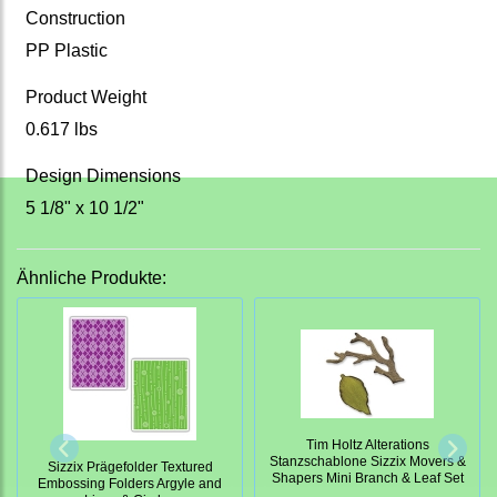
Construction
PP Plastic
Product Weight
0.617 lbs
Design Dimensions
5 1/8" x 10 1/2"
Ähnliche Produkte:
Tim Holtz Alterations
Stanzschablone Sizzix Movers &
Sizzix Prägefolder Textured
Shapers Mini Branch & Leaf Set
Embossing Folders Argyle and