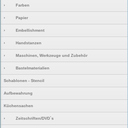
›
Farben
›
Papier
›
Embellishment
›
Handstanzen
›
Maschinen, Werkzeuge und Zubehör
›
Bastelmaterialien
Schablonen - Stencil
Aufbewahrung
Küchensachen
›
Zeitschriften/DVD`s