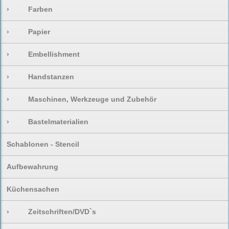
›
Farben
›
Papier
›
Embellishment
›
Handstanzen
›
Maschinen, Werkzeuge und Zubehör
›
Bastelmaterialien
Schablonen - Stencil
Aufbewahrung
Küchensachen
›
Zeitschriften/DVD`s