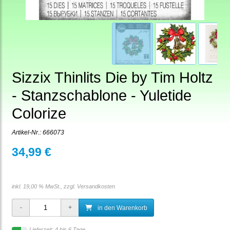
Sizzix Thinlits Die by Tim Holtz
- Stanzschablone - Yuletide
Colorize
Artikel-Nr.:
666073
34,99 €
inkl. 19,00 % MwSt., zzgl.
Versandkosten
in den Warenkorb
Lieferzeit: 4 bis 6 Tage