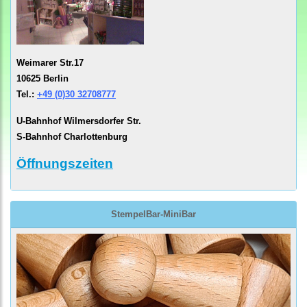
Weimarer Str.17
10625 Berlin
Tel.:
+49 (0)30 32708777
U-Bahnhof Wilmersdorfer Str.
S-Bahnhof Charlottenburg
Öffnungszeiten
StempelBar-MiniBar