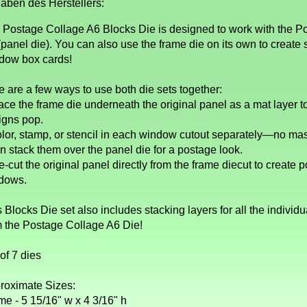
aben des Herstellers:
 Postage Collage A6 Blocks Die is designed to work with the P
panel die). You can also use the frame die on its own to create 
dow box cards!
e are a few ways to use both die sets together:
lace the frame die underneath the original panel as a mat layer 
igns pop.
olor, stamp, or stencil in each window cutout separately—no ma
n stack them over the panel die for a postage look.
e-cut the original panel directly from the frame diecut to create
dows.
 Blocks Die set also includes stacking layers for all the indivi
m the Postage Collage A6 Die!
of 7 dies
roximate Sizes:
me - 5 15/16" w x 4 3/16" h