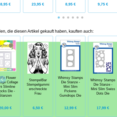
23,95 €
8,95 €
8,95 €
9,75 €
n, die diesen Artikel gekauft haben, kauften auch:
fle Flower
Whimsy Stamps
StempelBar
Whimsy Stamps
age Collage
Die Stanze -
Stempelgummi
Die Stanze -
ni Slimline
Mini Slim
erschreckte
Mini Slim Swiss
ocks Die -
Pickens
Frau
Dots Die
Stanzen
Gumdrops Die
20,00 €
6,50 €
12,99 €
17,99 €