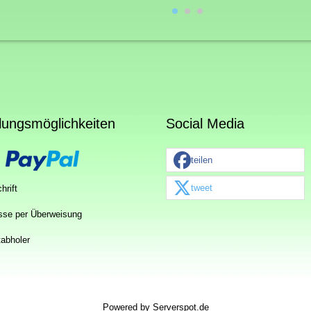
lungsmöglichkeiten
Social Media
teilen
tweet
hrift
sse per Überweisung
tabholer
Powered by
Serverspot.de