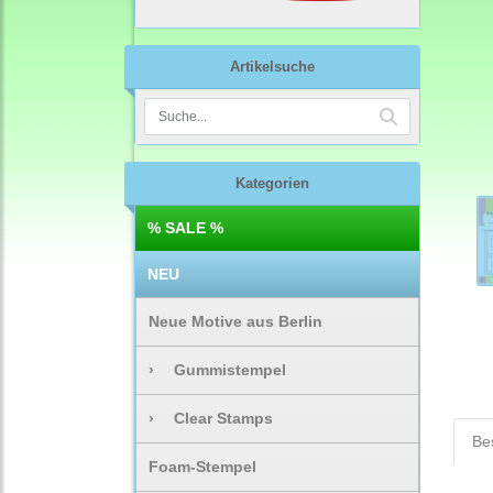
Artikelsuche
Kategorien
% SALE %
NEU
Neue Motive aus Berlin
›
Gummistempel
›
Clear Stamps
Be
Foam-Stempel