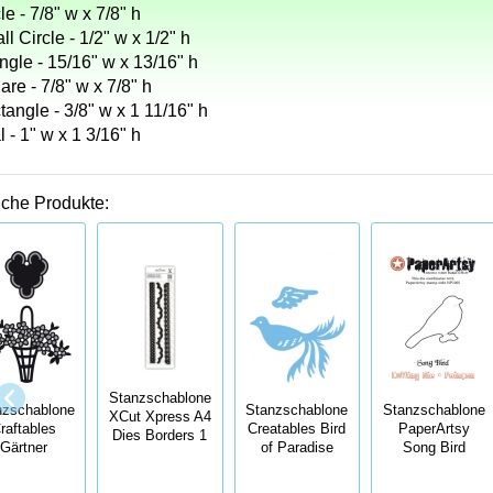
le - 7/8" w x 7/8" h
l Circle - 1/2" w x 1/2" h
ngle - 15/16" w x 13/16" h
re - 7/8" w x 7/8" h
angle - 3/8" w x 1 11/16" h
 - 1" w x 1 3/16" h
iche Produkte:
Stanzschablone
nzschablone
Stanzschablone
Stanzschablone
XCut Xpress A4
raftables
Creatables Bird
PaperArtsy
Dies Borders 1
Gärtner
of Paradise
Song Bird