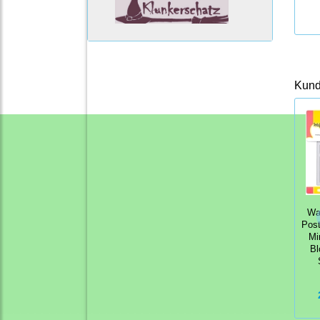
Kunde
Waf
Post
Mi
Bl