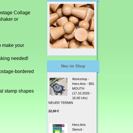
ostage Collage
shaker or
to make your
sking needed!
Neu im Shop
 postage-bordered
Workshop -
Hero Arts - BIG
MOUTH
dual stamp shapes
(17.10.2026 -
16.00 Uhr)
NEUER TERMIN
22,00 €
Hero Arts
Stencil -