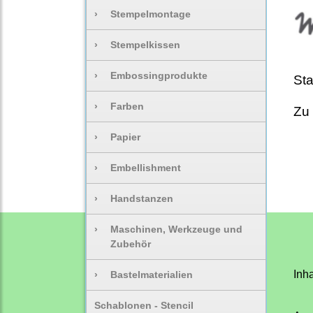
›
Stempelmontage
›
Stempelkissen
›
Embossingprodukte
Sta
›
Farben
Zu 
›
Papier
›
Embellishment
›
Handstanzen
›
Maschinen, Werkzeuge und
Zubehör
Inha
›
Bastelmaterialien
Schablonen - Stencil