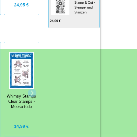
Stamp & Cut -
24,95 €
9,99 €
9,75 €
Stempel und
Stanzen
24,99 €
Waffle Flower
Postage Collage
StempelBar
Whimsy Stamps
Love Clear
Stempelgummi
Clear Stamps -
Stamp Set -
Briefmarken-Set
Moose-tude
Stempel
2
9,00 €
14,99 €
6,00 €