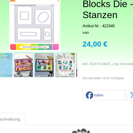
Blocks Die 
Stanzen
Artikel-Nr.:
421946
von
24,00 €
inkl. 19,00 % MwSt., zzgl.
Versand
Derzeit leider nicht verfügbar
teilen
schreibung