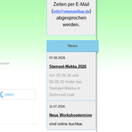
-
Zeiten per E-Mail
(
)
info@stempelbar.de
abgesprochen
werden.
News
07.08.2026
kosten
Stempel-Mekka 2026
Am 05.09.26 und
06.09.26 findet das
Stempel-Mekka in
tweet
Dortmund statt.
11.07.2026
Neue Workshoptermine
sind online buchbar.