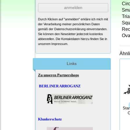
Circ
anmelden
Smal
Tria
Durch Klicken auf "anmelden" erkläre ich mich mit
Squa
der Verarbeitung meiner persönlichen Daten
Rect
gemäß der
Datenschutzerklärung
einverstanden.
Sie können den Newsletter jederzeit kostenlos
Oval
abbestellen. Die Kontaktdaten hierzu finden Sie in
unserem Impressum.
Ähnl
Links
Zu unseren Partnershops
BERLINER ARROGANZ
Sta
C
Klunkerschatz