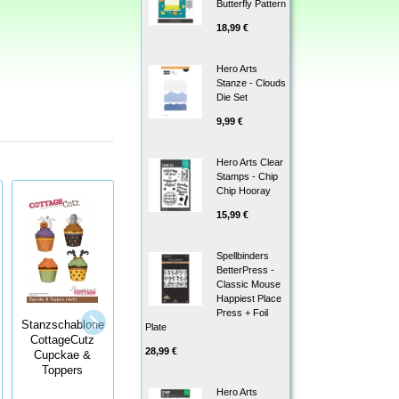
Butterfly Pattern
18,99 €
Hero Arts
Stanze - Clouds
Die Set
9,99 €
Hero Arts Clear
Stamps - Chip
Chip Hooray
15,99 €
Spellbinders
BetterPress -
Classic Mouse
Happiest Place
Press + Foil
Stanzschablone
Stanzschablone
Stanzschablone
Plate
Whimsy Stamps
PaperArtsy
CottageCutz
Comic Book
28,99 €
Grunge Flower 1
Cupckae &
Page Outline
Toppers
Die
Hero Arts