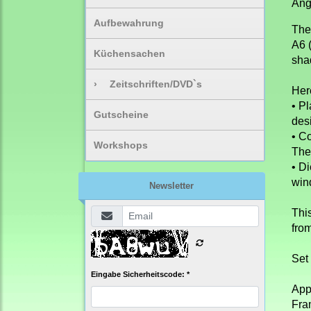
Ang
Aufbewahrung
The
A6 (
Küchensachen
sha
›
Zeitschriften/DVD`s
Her
• P
Gutscheine
des
• C
Workshops
The
• Di
win
Newsletter
This
fro
Set 
Eingabe Sicherheitscode: *
App
Fra