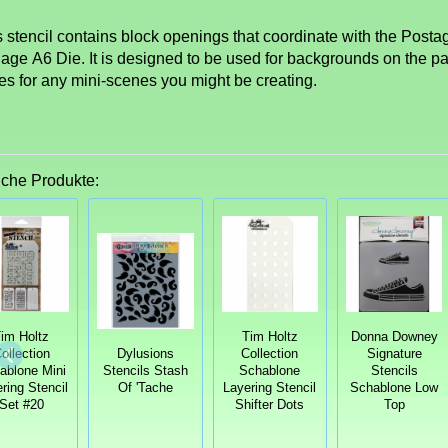
s stencil contains block openings that coordinate with the Posta
lage
A6
Die. It is designed to be used for backgrounds on the pa
es for any mini-scenes you might be creating.
iche Produkte:
im Holtz
Tim Holtz
Donna Downey
ollection
Dylusions
Collection
Signature
ablone Mini
Stencils Stash
Schablone
Stencils
ring Stencil
Of 'Tache
Layering Stencil
Schablone Low
Set #20
Shifter Dots
Top