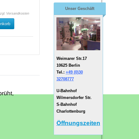
Unser Geschäft
zzgl.
Versandkosten
enkorb
Weimarer Str.17
10625 Berlin
Tel.:
+49 (0)30
32708777
U-Bahnhof
rüht,
Wilmersdorfer Str.
S-Bahnhof
Charlottenburg
Öffnungszeiten