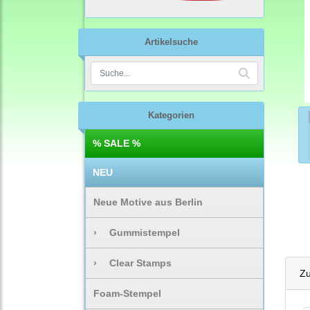
Artikelsuche
Kategorien
% SALE %
NEU
Neue Motive aus Berlin
›
Gummistempel
›
Clear Stamps
Zu
Foam-Stempel