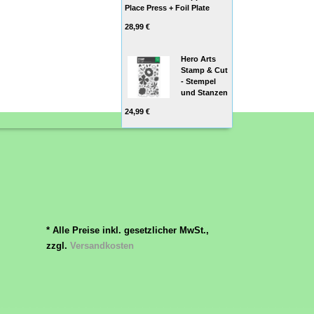
Place Press + Foil Plate
28,99 €
Hero Arts
Stamp & Cut
- Stempel
und Stanzen
24,99 €
* Alle Preise inkl. gesetzlicher MwSt.,
zzgl.
Versandkosten