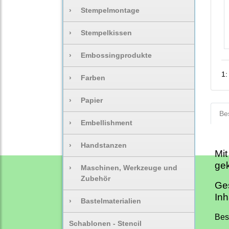
›
Stempelmontage
›
Stempelkissen
›
Embossingprodukte
1
›
Farben
›
Papier
Be
›
Embellishment
›
Handstanzen
Mit
gek
›
Maschinen, Werkzeuge und
Zubehör
Ge
Inh
›
Bastelmaterialien
Bes
Schablonen - Stencil