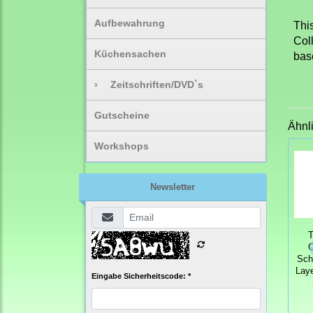
Aufbewahrung
Thi
Col
Küchensachen
bas
›
Zeitschriften/DVD`s
Gutscheine
Ähnl
Workshops
Newsletter
T
C
Sch
Laye
Eingabe Sicherheitscode: *