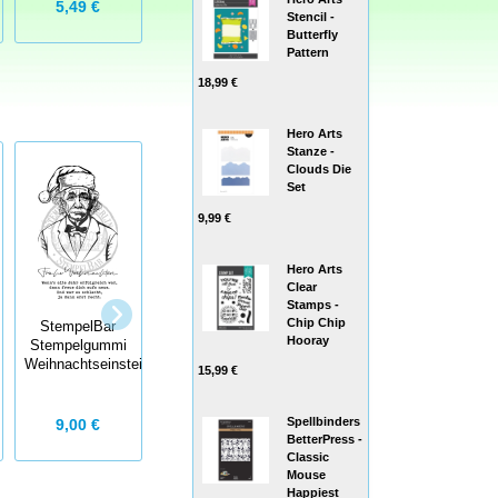
5,49 €
5,99 €
4,50 €
Stencil -
Butterfly
Pattern
18,99 €
Hero Arts
Stanze -
Clouds Die
Set
9,99 €
Hero Arts
StempelBar
Clear
Stempelgummi
Waffle Flower
Stamps -
Das schönste
Postage Collage
Chip Chip
StempelBar
Geschenk
Rose Stencil -
Hooray
Stempelgummi
Briefmarken-
Weihnachtseinstein
Schablone Rose
15,99 €
Spellbinders
9,00 €
6,00 €
18,00 €
BetterPress -
Classic
Mouse
Happiest