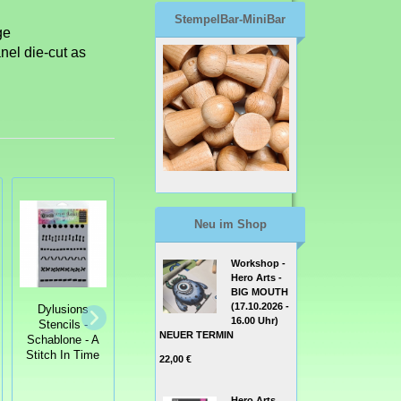
StempelBar-MiniBar
ge
nel die-cut as
Neu im Shop
Workshop -
Hero Arts -
BIG MOUTH
Tim Holtz
(17.10.2026 -
Dylusions
Collection
That Special
16.00 Uhr)
Stencils -
Schablone
Touch Mask -
NEUER TERMIN
Schablone - A
Layering Stencil
Bugs
Stitch In Time
Shifter
22,00 €
Diamonds
Hero Arts