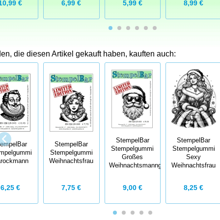
10,99 €
6,99 €
5,99 €
8,99 €
n, die diesen Artikel gekauft haben, kauften auch:
StempelBar
StempelBar
tempelBar
StempelBar
Stempelgummi
Stempelgummi
mpelgummi
Stempelgummi
Großes
Sexy
rockmann
Weihnachtsfrau
Weihnachtsmanngesicht
Weihnachtsfrau
6,25 €
7,75 €
9,00 €
8,25 €