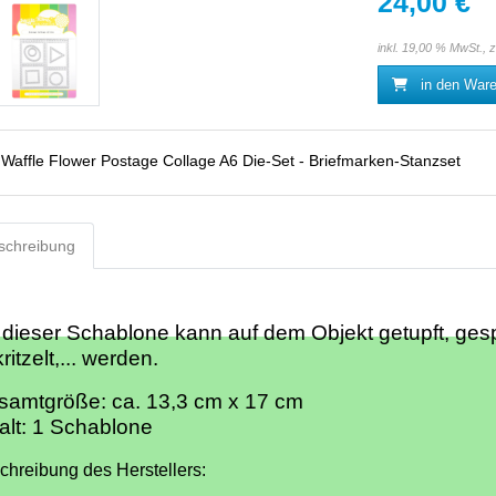
24,00 €
inkl. 19,00 % MwSt., 
in den War
:
Waffle Flower Postage Collage A6 Die-Set - Briefmarken-Stanzset
schreibung
 dieser Schablone kann auf dem Objekt getupft, gesp
ritzelt,... werden.
samtgröße: ca. 13,3 cm x 17 cm
alt: 1 Schablone
chreibung des Herstellers: