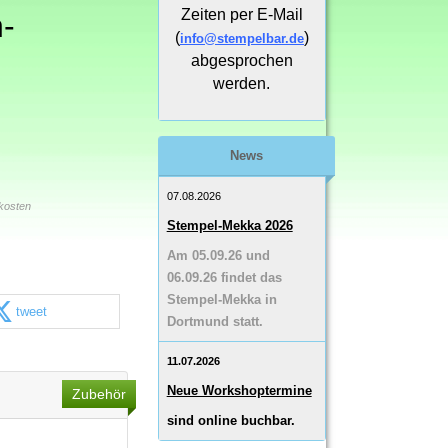
Zeiten per E-Mail
-
(
)
info@stempelbar.de
abgesprochen
werden.
News
07.08.2026
kosten
Stempel-Mekka 2026
Am 05.09.26 und
06.09.26 findet das
Stempel-Mekka in
tweet
Dortmund statt.
11.07.2026
Neue Workshoptermine
Zubehör
sind online buchbar.