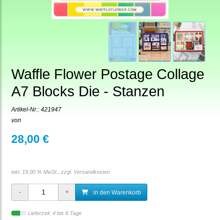
Waffle Flower Postage Collage
A7 Blocks Die - Stanzen
Artikel-Nr.:
421947
von
28,00 €
inkl. 19,00 % MwSt., zzgl.
Versandkosten
in den Warenkorb
Lieferzeit: 4 bis 6 Tage