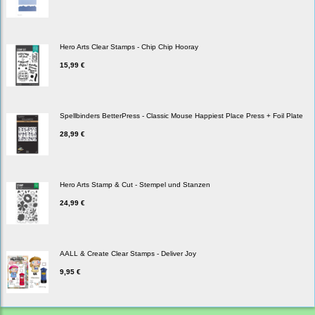
Hero Arts Clear Stamps - Chip Chip Hooray
15,99 €
Spellbinders BetterPress - Classic Mouse Happiest Place Press + Foil Plate
28,99 €
Hero Arts Stamp & Cut - Stempel und Stanzen
24,99 €
AALL & Create Clear Stamps - Deliver Joy
9,95 €