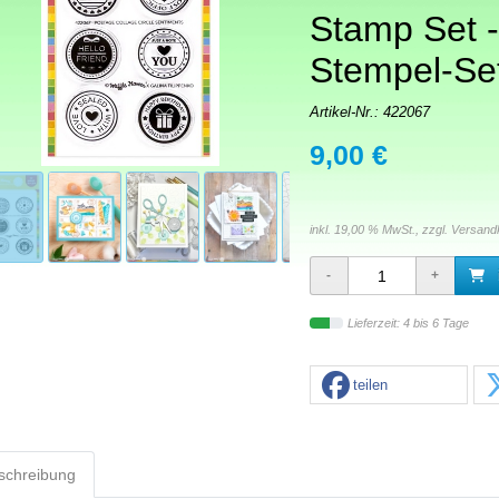
Stamp Set -
Stempel-Se
Artikel-Nr.:
422067
9,00 €
inkl. 19,00 % MwSt., zzgl.
Versand
Lieferzeit: 4 bis 6 Tage
teilen
schreibung