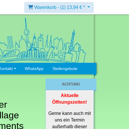
Warenkorb -
(1)
13,94 € *
Kontakt
WhatsApp
Stellengebote
ACHTUNG
Aktuelle
er
Öffnungszeiten!
llage
Gerne kann auch mit
uns ein Termin
iments
außerhalb dieser