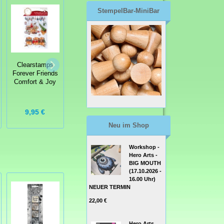
StempelBar-MiniBar
studio g
Clearstamps
Clearstamps
Clearstamps
Forever Friends
Born to Shop
Blumen 15
Comfort & Joy
Housework
9,95 €
9,50 €
1,99 €
Neu im Shop
Workshop -
Hero Arts -
BIG MOUTH
(17.10.2026 -
16.00 Uhr)
NEUER TERMIN
22,00 €
Hero Arts