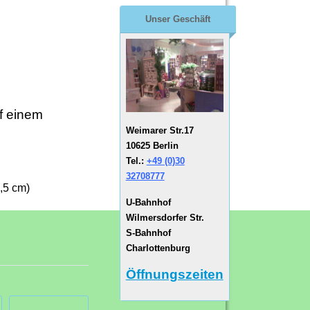
Unser Geschäft
f einem
Weimarer Str.17
10625 Berlin
Tel.:
+49 (0)30
32708777
,5 cm)
U-Bahnhof
Wilmersdorfer Str.
S-Bahnhof
Charlottenburg
Öffnungszeiten