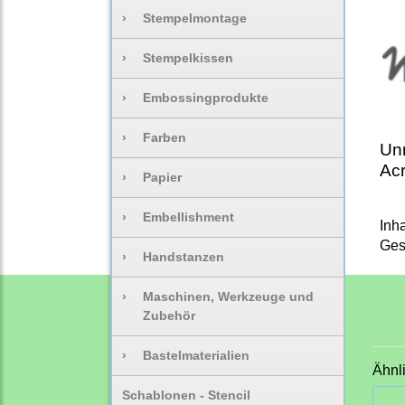
›
Stempelmontage
›
Stempelkissen
›
Embossingprodukte
›
Farben
Unm
Acr
›
Papier
›
Embellishment
Inha
Ges
›
Handstanzen
›
Maschinen, Werkzeuge und
Zubehör
›
Bastelmaterialien
Ähnl
Schablonen - Stencil