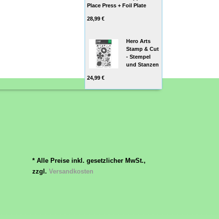
Place Press + Foil Plate
28,99 €
Hero Arts
Stamp & Cut
- Stempel
und Stanzen
24,99 €
* Alle Preise inkl. gesetzlicher MwSt.,
zzgl.
Versandkosten