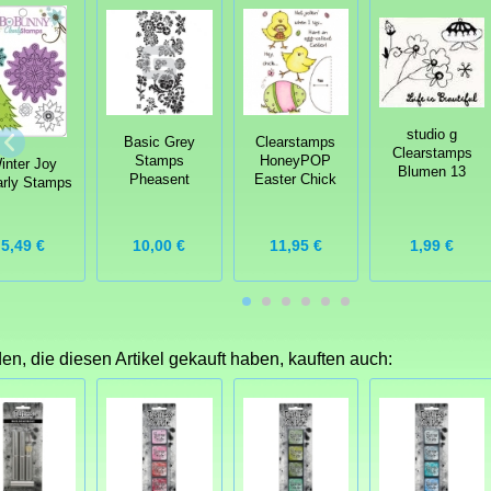
studio g
Basic Grey
Clearstamps
Clearstamps
Stamps
HoneyPOP
inter Joy
Blumen 13
Pheasent
Easter Chick
arly Stamps
10,00 €
1,99 €
5,49 €
11,95 €
n, die diesen Artikel gekauft haben, kauften auch: