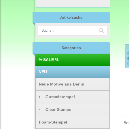
Artikelsuche
Kategorien
% SALE %
NEU
Neue Motive aus Berlin
›
Gummistempel
›
Clear Stamps
Foam-Stempel
Be