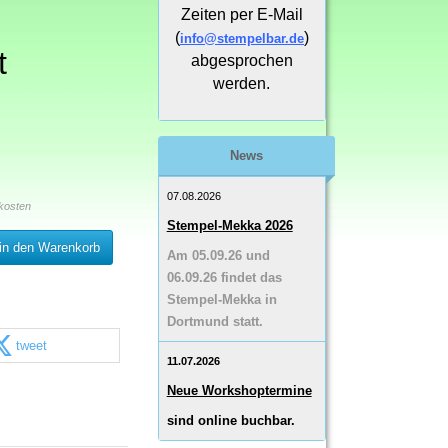
Zeiten per E-Mail
(
)
info@stempelbar.de
t
abgesprochen
werden.
News
07.08.2026
kosten
Stempel-Mekka 2026
in den Warenkorb
Am 05.09.26 und
06.09.26 findet das
Stempel-Mekka in
Dortmund statt.
tweet
11.07.2026
Neue Workshoptermine
sind online buchbar.