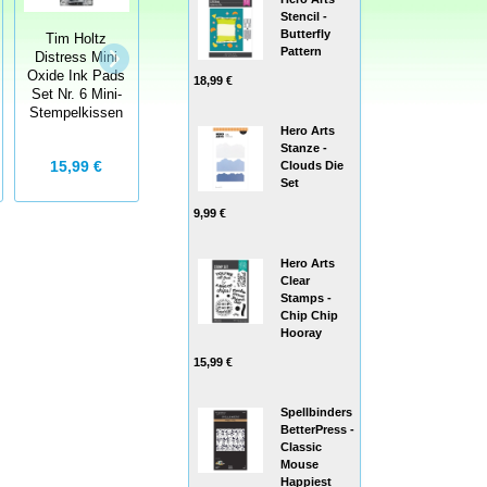
Stencil -
Butterfly
Tim Holtz
Tim Holtz
Tim Holtz
Pattern
Distress Mini
Distress Mini
Distress Mini
Oxide Ink Pads
Oxide Ink Pads
Oxide Ink Pads
18,99 €
Set Nr. 6 Mini-
Set Nr. 2 Mini-
Set Nr. 5 Mini-
Stempelkissen
Stempelkissen
Stempelkissen
Hero Arts
Stanze -
15,99 €
15,99 €
15,99 €
Clouds Die
Set
9,99 €
Hero Arts
Clear
Stamps -
Chip Chip
Hooray
15,99 €
Spellbinders
BetterPress -
Classic
Mouse
Happiest