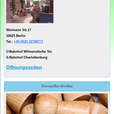
Weimarer Str.17
10625 Berlin
Tel.:
+49 (0)30 32708777
U-Bahnhof Wilmersdorfer Str.
S-Bahnhof Charlottenburg
Öffnungszeiten
StempelBar-MiniBar