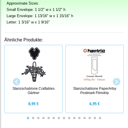
Approximate Sizes:
Small Envelope: 1 1/2" w x 1 1/2" h
Large Envelope: 1 13/16" w x 1 15/16" h
Letter: 1 3/16" w x 1 9/16"
Ähnliche Produkte:
Stanzschablone Craftables
Stanzschablone PaperArtsy
Gärtner
Postmark Filmstrip
8,95 €
6,95 €