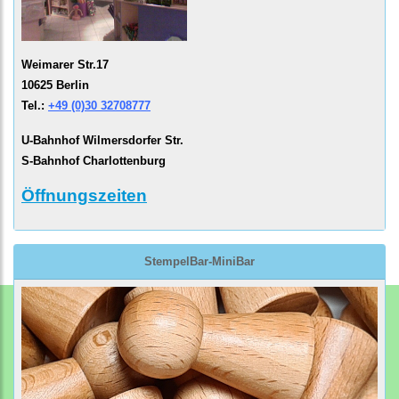
Weimarer Str.17
10625 Berlin
Tel.:
+49 (0)30 32708777
U-Bahnhof Wilmersdorfer Str.
S-Bahnhof Charlottenburg
Öffnungszeiten
StempelBar-MiniBar