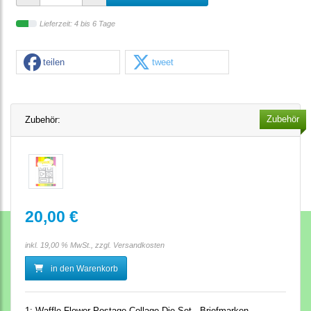
Lieferzeit: 4 bis 6 Tage
teilen
tweet
Zubehör
Zubehör:
20,00 €
inkl. 19,00 % MwSt., zzgl.
Versandkosten
in den Warenkorb
1:
Waffle Flower Postage Collage Die-Set - Briefmarken-