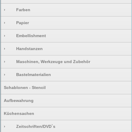
›
Farben
›
Papier
›
Embellishment
›
Handstanzen
›
Maschinen, Werkzeuge und Zubehör
›
Bastelmaterialien
Schablonen - Stencil
Aufbewahrung
Küchensachen
›
Zeitschriften/DVD`s