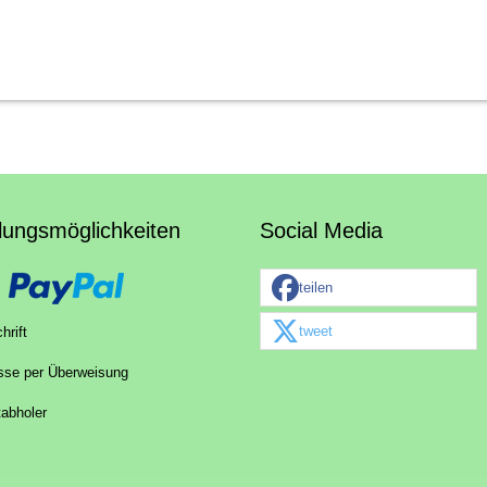
lungsmöglichkeiten
Social Media
teilen
tweet
hrift
sse per Überweisung
tabholer