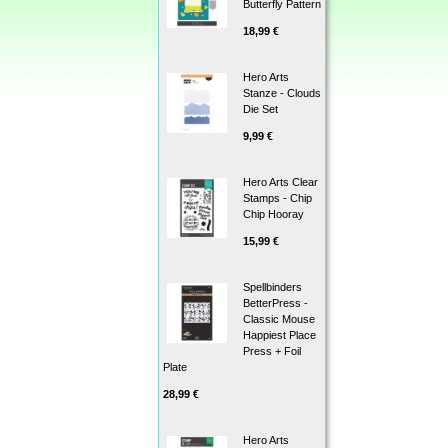
Butterfly Pattern
18,99 €
Hero Arts
Stanze - Clouds
Die Set
9,99 €
Hero Arts Clear
Stamps - Chip
Chip Hooray
15,99 €
Spellbinders
BetterPress -
Classic Mouse
Happiest Place
Press + Foil
Plate
28,99 €
Hero Arts