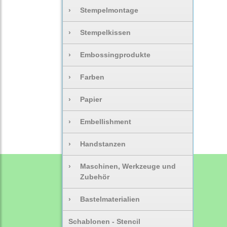
›
Stempelmontage
›
Stempelkissen
›
Embossingprodukte
›
Farben
›
Papier
›
Embellishment
›
Handstanzen
›
Maschinen, Werkzeuge und
Zubehör
›
Bastelmaterialien
Schablonen - Stencil