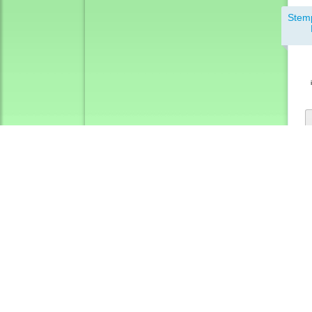
Stem
12
Rechtliches
Zah