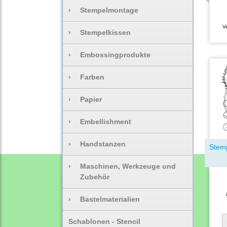
›
Stempelmontage
V
›
Stempelkissen
›
Embossingprodukte
›
Farben
›
Papier
›
Embellishment
›
Handstanzen
Stem
›
Maschinen, Werkzeuge und
Zubehör
›
Bastelmaterialien
Schablonen - Stencil