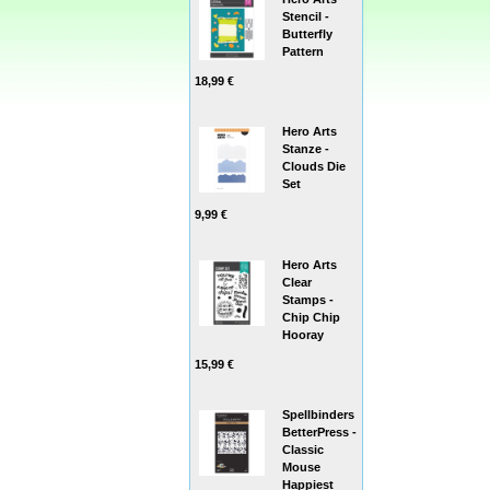
Stencil -
Butterfly
Pattern
18,99 €
Hero Arts
Stanze -
Clouds Die
Set
9,99 €
Hero Arts
Clear
Stamps -
Chip Chip
Hooray
15,99 €
Spellbinders
BetterPress -
Classic
Mouse
Happiest