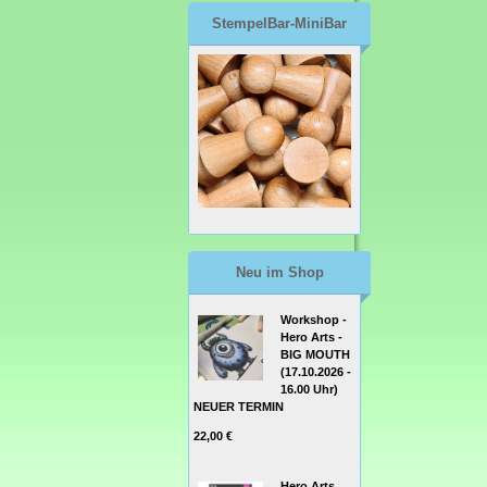
StempelBar-MiniBar
Neu im Shop
Workshop -
Hero Arts -
BIG MOUTH
(17.10.2026 -
16.00 Uhr)
NEUER TERMIN
22,00 €
Hero Arts