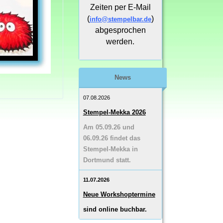
Zeiten per E-Mail
(
)
info@stempelbar.de
abgesprochen
werden.
News
07.08.2026
Stempel-Mekka 2026
Am 05.09.26 und
06.09.26 findet das
Stempel-Mekka in
Dortmund statt.
11.07.2026
Neue Workshoptermine
sind online buchbar.