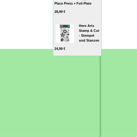
Place Press + Foil Plate
28,99 €
Hero Arts
Stamp & Cut
- Stempel
und Stanzen
24,99 €