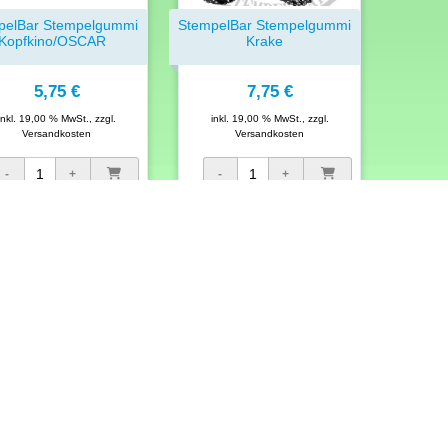
pelBar Stempelgummi
StempelBar Stempelgummi
Kopfkino/OSCAR
Krake
5,75 €
7,75 €
inkl. 19,00 % MwSt., zzgl.
inkl. 19,00 % MwSt., zzgl.
Versandkosten
Versandkosten
Produkte je Seite
lungsmöglichkeiten
Social Media