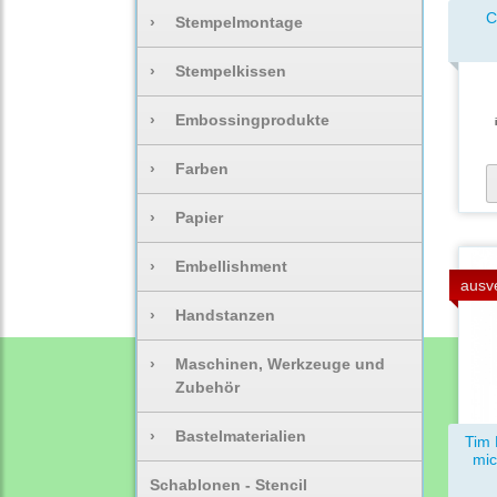
C
›
Stempelmontage
›
Stempelkissen
›
Embossingprodukte
›
Farben
›
Papier
›
Embellishment
ausv
›
Handstanzen
›
Maschinen, Werkzeuge und
Zubehör
›
Bastelmaterialien
Tim 
mic
Schablonen - Stencil