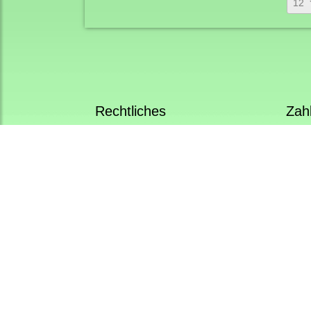
12
Rechtliches
Zah
AGB
Impressum
Lastsc
Datenschutz
Vorka
Cookieeinstellungen
Selbs
Widerrufsrecht & Widerrufsformular