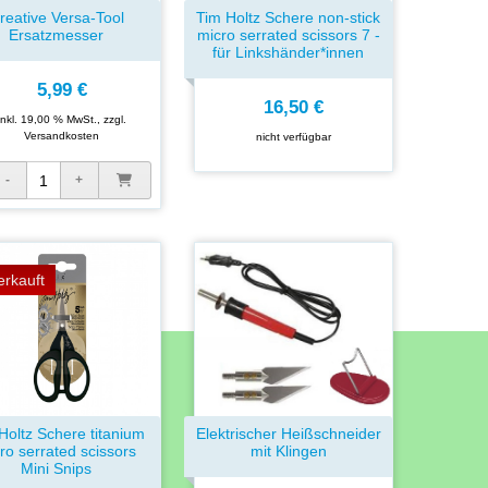
reative Versa-Tool
Tim Holtz Schere non-stick
Ersatzmesser
micro serrated scissors 7 -
für Linkshänder*innen
5,99 €
16,50 €
inkl. 19,00 % MwSt., zzgl.
Versandkosten
nicht verfügbar
erkauft
Holtz Schere titanium
Elektrischer Heißschneider
ro serrated scissors
mit Klingen
Mini Snips