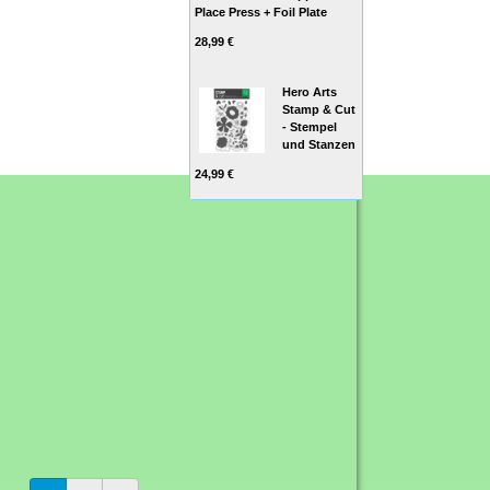
Place Press + Foil Plate
28,99 €
Hero Arts
Stamp & Cut
- Stempel
und Stanzen
24,99 €