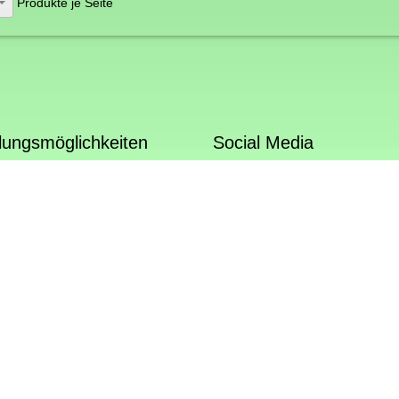
Produkte je Seite
lungsmöglichkeiten
Social Media
teilen
tweet
hrift
sse per Überweisung
tabholer
Powered by
Serverspot.de