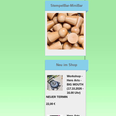
StempelBar-MiniBar
Neu im Shop
Workshop -
Hero Arts -
BIG MOUTH
(17.10.2026 -
16.00 Uhr)
NEUER TERMIN
22,00 €
Hero Arts