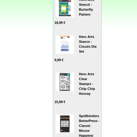
Stencil -
Butterfly
Pattern
18,99 €
Hero Arts
Stanze -
Clouds Die
Set
9,99 €
Hero Arts
Clear
Stamps -
Chip Chip
Hooray
15,99 €
Spellbinders
BetterPress -
Classic
Mouse
Happiest