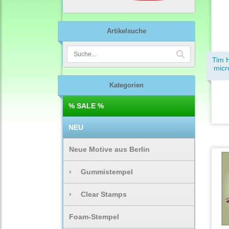
Artikelsuche
Tim H
micr
Kategorien
% SALE %
NEU
Neue Motive aus Berlin
›
Gummistempel
›
Clear Stamps
Foam-Stempel