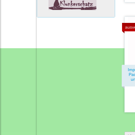
ausv
Imp
Pad
un