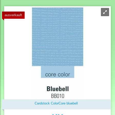
ausverkauft
Cardstock ColorCore bluebell