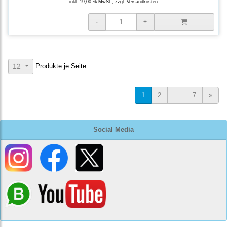
inkl. 19,00 % MwSt., zzgl.
Versandkosten
Produkte je Seite
12
1
2
...
7
»
Social Media