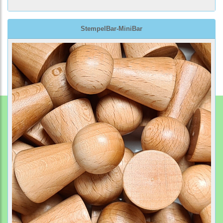
StempelBar-MiniBar