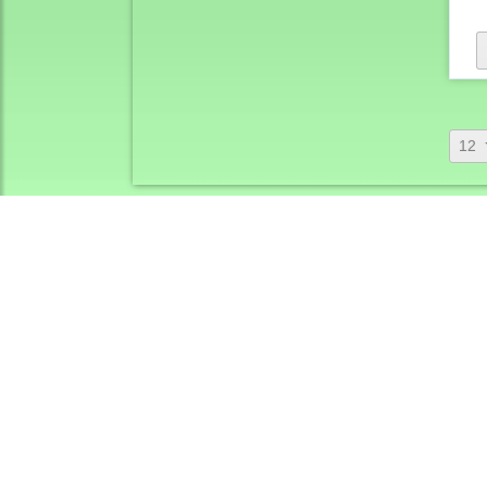
12
Rechtliches
Zah
AGB
Impressum
Lastsc
Datenschutz
Vorka
Cookieeinstellungen