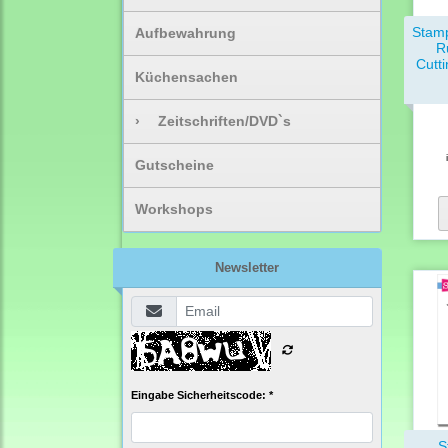
Stamp
Aufbewahrung
R
Cutt
Küchensachen
›
Zeitschriften/DVD`s
Gutscheine
Workshops
Newsletter
Eingabe Sicherheitscode: *
S