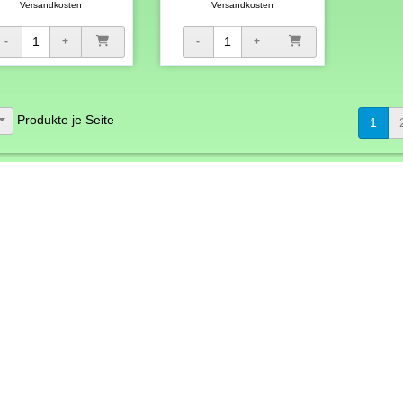
Versandkosten
Versandkosten
Produkte je Seite
1
lungsmöglichkeiten
Social Media
teilen
tweet
hrift
sse per Überweisung