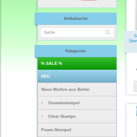
Artikelsuche
S
Sta
Kategorien
% SALE %
NEU
Neue Motive aus Berlin
›
Gummistempel
›
Clear Stamps
Foam-Stempel