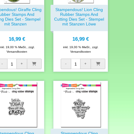
endous! Giraffe Cling
Stampendous! Lion Cling
ubber Stamps And
Rubber Stamps And
ing Dies Set - Stempel
Cutting Dies Set - Stempel
mit Stanzen
mit Stanzen Löwe
16,99 €
16,99 €
inkl. 19,00 % MwSt., zzgl.
inkl. 19,00 % MwSt., zzgl.
Versandkosten
Versandkosten
tampendous Cling
Stampendous Cling