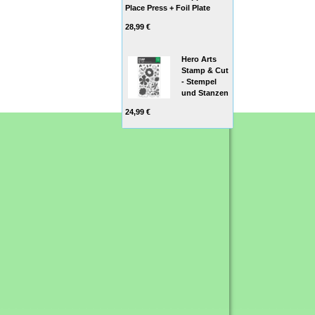
Place Press + Foil Plate
28,99 €
Hero Arts
Stamp & Cut
- Stempel
und Stanzen
24,99 €