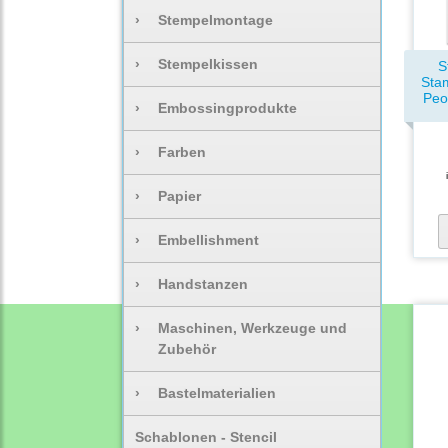
›
Stempelmontage
›
Stempelkissen
S
Sta
Peo
›
Embossingprodukte
›
Farben
›
Papier
›
Embellishment
›
Handstanzen
›
Maschinen, Werkzeuge und
Zubehör
›
Bastelmaterialien
Schablonen - Stencil