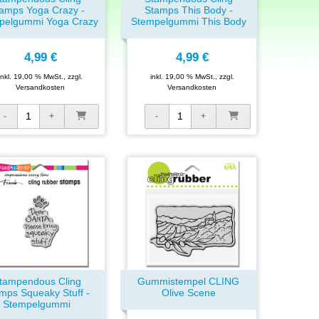
amps Yoga Crazy -
Stamps This Body -
pelgummi Yoga Crazy
Stempelgummi This Body
4,99 €
4,99 €
inkl. 19,00 % MwSt., zzgl.
inkl. 19,00 % MwSt., zzgl.
Versandkosten
Versandkosten
tampendous Cling
Gummistempel CLING
mps Squeaky Stuff -
Olive Scene
Stempelgummi