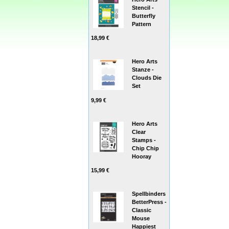
Stencil -
Butterfly
Pattern
18,99 €
Hero Arts
Stanze -
Clouds Die
Set
9,99 €
Hero Arts
Clear
Stamps -
Chip Chip
Hooray
15,99 €
Spellbinders
BetterPress -
Classic
Mouse
Happiest