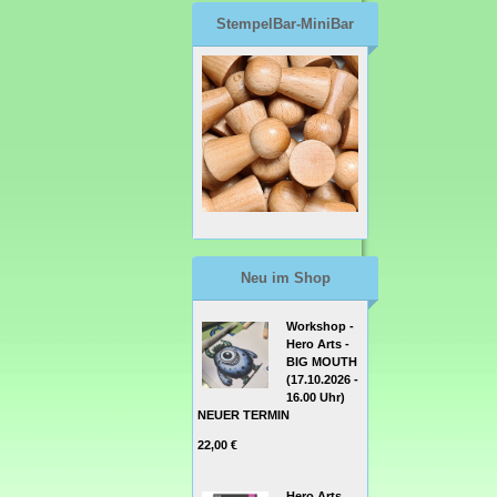
StempelBar-MiniBar
Neu im Shop
Workshop -
Hero Arts -
BIG MOUTH
(17.10.2026 -
16.00 Uhr)
NEUER TERMIN
22,00 €
Hero Arts