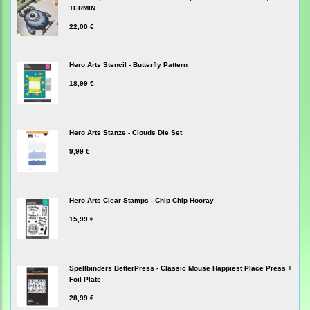
TERMIN
22,00 €
Hero Arts Stencil - Butterfly Pattern
18,99 €
Hero Arts Stanze - Clouds Die Set
9,99 €
Hero Arts Clear Stamps - Chip Chip Hooray
15,99 €
Spellbinders BetterPress - Classic Mouse Happiest Place Press +
Foil Plate
28,99 €