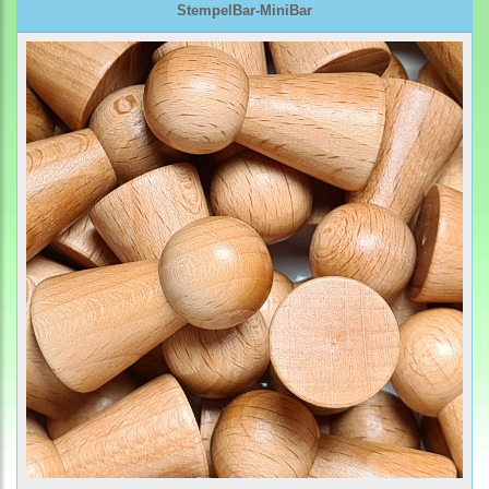
StempelBar-MiniBar