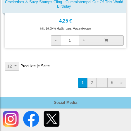
Crackerbox & Suzy Stamps Cling - Gummistempel Out Of This World
Birthday
4,25 €
inkl. 19,00 % MwSt., zzgl.
Versandkosten
Produkte je Seite
12
1
2
...
6
»
Social Media