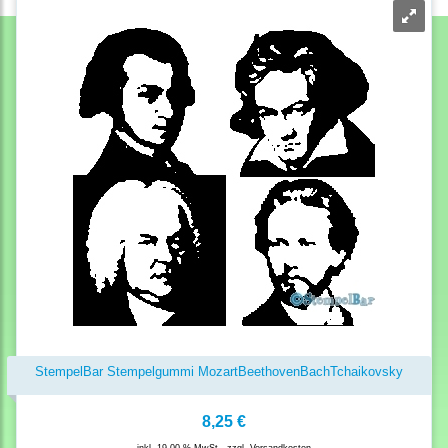
StempelBar Stempelgummi MozartBeethovenBachTchaikovsky
8,25 €
inkl. 19,00 % MwSt., zzgl.
Versandkosten