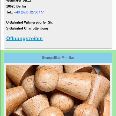
Weimarer Str.17
10625 Berlin
Tel.:
+49 (0)30 32708777
U-Bahnhof Wilmersdorfer Str.
S-Bahnhof Charlottenburg
Öffnungszeiten
StempelBar-MiniBar