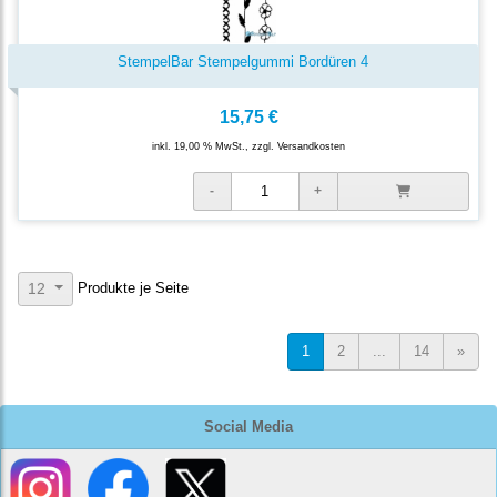
StempelBar Stempelgummi Bordüren 4
15,75 €
inkl. 19,00 % MwSt., zzgl.
Versandkosten
Produkte je Seite
12
1
2
...
14
»
Social Media