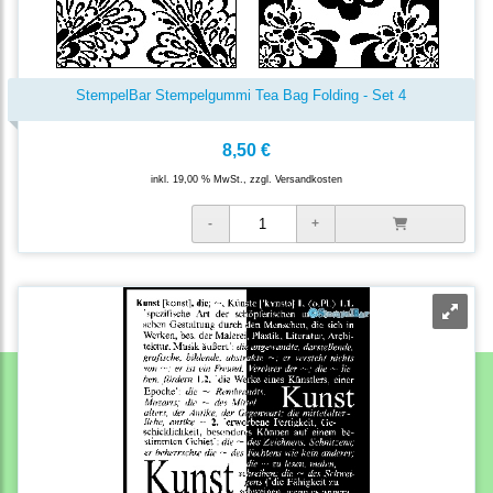
StempelBar Stempelgummi Tea Bag Folding - Set 4
8,50 €
inkl. 19,00 % MwSt., zzgl.
Versandkosten