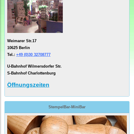
Weimarer Str.17
10625 Berlin
Tel.:
+49 (0)30 32708777
U-Bahnhof Wilmersdorfer Str.
S-Bahnhof Charlottenburg
Öffnungszeiten
StempelBar-MiniBar