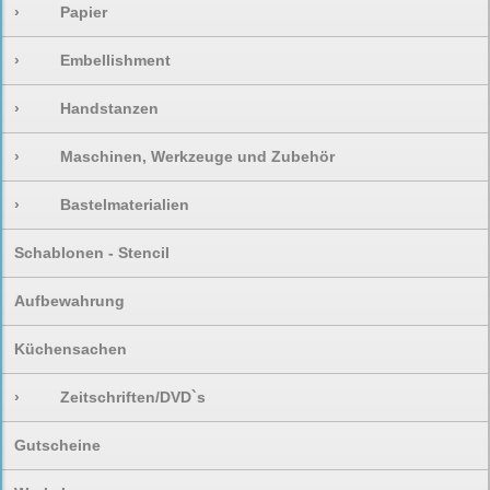
›
Papier
›
Embellishment
›
Handstanzen
›
Maschinen, Werkzeuge und Zubehör
›
Bastelmaterialien
Schablonen - Stencil
Aufbewahrung
Küchensachen
›
Zeitschriften/DVD`s
Gutscheine