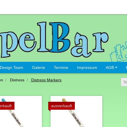
Design Team
Galerie
Termine
Impressum
AGB
en
Distress
Distress Markers
S
erkauft
ausverkauft