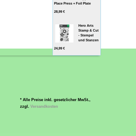
Place Press + Foil Plate
28,99 €
Hero Arts
Stamp & Cut
- Stempel
und Stanzen
24,99 €
* Alle Preise inkl. gesetzlicher MwSt.,
zzgl.
Versandkosten