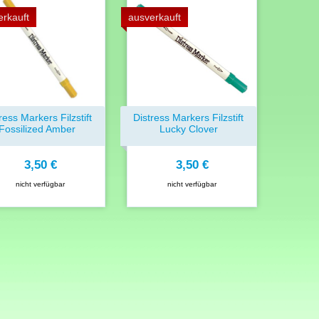
erkauft
ausverkauft
ress Markers Filzstift
Distress Markers Filzstift
Fossilized Amber
Lucky Clover
3,50 €
3,50 €
nicht verfügbar
nicht verfügbar