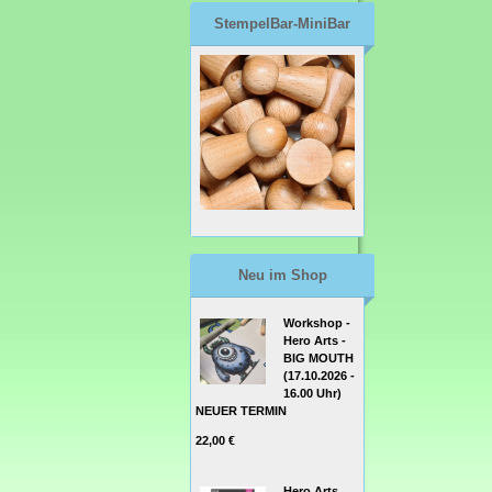
StempelBar-MiniBar
Neu im Shop
Workshop -
Hero Arts -
BIG MOUTH
(17.10.2026 -
16.00 Uhr)
NEUER TERMIN
22,00 €
Hero Arts