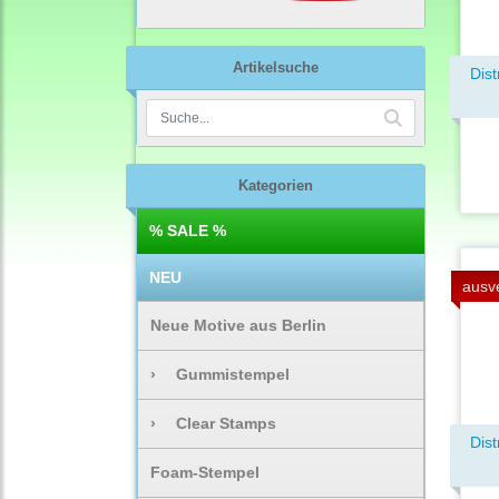
Artikelsuche
Dist
Kategorien
% SALE %
NEU
ausv
Neue Motive aus Berlin
›
Gummistempel
›
Clear Stamps
Dist
Foam-Stempel