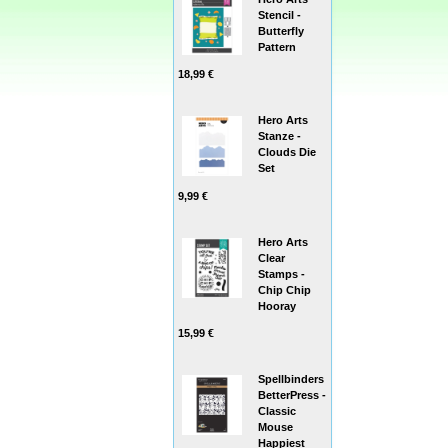
Stencil -
Butterfly
Pattern
18,99 €
Hero Arts
Stanze -
Clouds Die
Set
9,99 €
Hero Arts
Clear
Stamps -
Chip Chip
Hooray
15,99 €
Spellbinders
BetterPress -
Classic
Mouse
Happiest