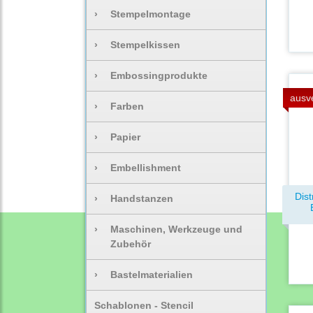
›
Stempelmontage
›
Stempelkissen
›
Embossingprodukte
ausv
›
Farben
›
Papier
›
Embellishment
Dist
›
Handstanzen
›
Maschinen, Werkzeuge und
Zubehör
›
Bastelmaterialien
Schablonen - Stencil