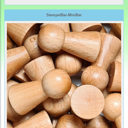
StempelBar-MiniBar