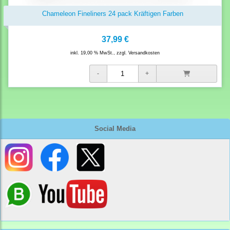
Chameleon Fineliners 24 pack Kräftigen Farben
37,99 €
inkl. 19,00 % MwSt., zzgl.
Versandkosten
Social Media