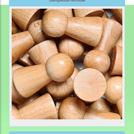
StempelBar-MiniBar