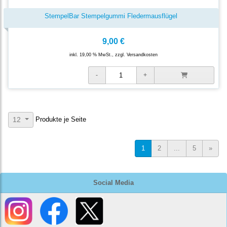
StempelBar Stempelgummi Fledermausflügel
9,00 €
inkl. 19,00 % MwSt., zzgl.
Versandkosten
Produkte je Seite
12
1
2
...
5
»
Social Media