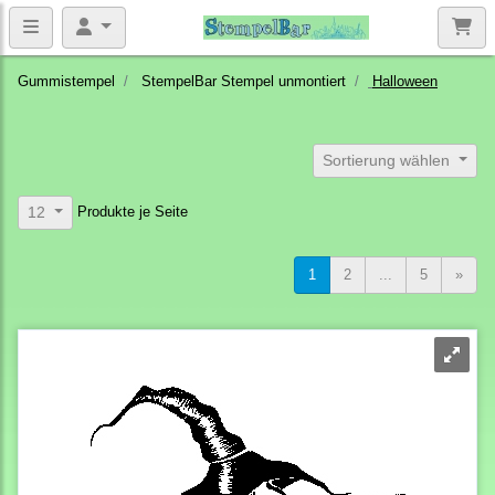
Gummistempel
StempelBar Stempel unmontiert
Halloween
Sortierung wählen
Produkte je Seite
12
1
2
...
5
»