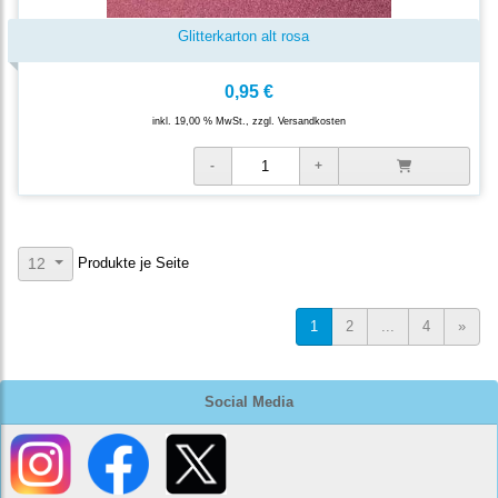
Glitterkarton alt rosa
0,95 €
inkl. 19,00 % MwSt., zzgl.
Versandkosten
Produkte je Seite
12
1
2
...
4
»
Social Media