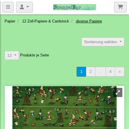
Papier
12 Zoll-Papiere & Cardstock
diverse Papiere
Sortierung wählen
Produkte je Seite
12
1
2
...
4
»