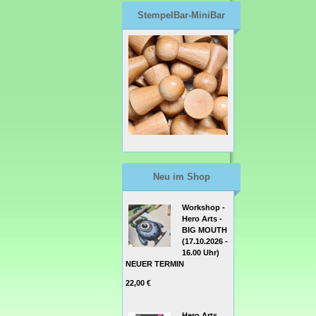
StempelBar-MiniBar
Neu im Shop
Workshop -
Hero Arts -
BIG MOUTH
(17.10.2026 -
16.00 Uhr)
NEUER TERMIN
22,00 €
Hero Arts