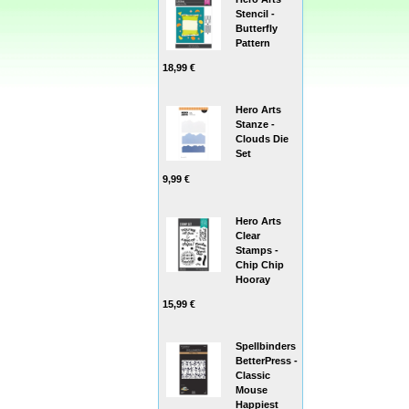
Stencil -
Butterfly
Pattern
18,99 €
Hero Arts
Stanze -
Clouds Die
Set
9,99 €
Hero Arts
Clear
Stamps -
Chip Chip
Hooray
15,99 €
Spellbinders
BetterPress -
Classic
Mouse
Happiest