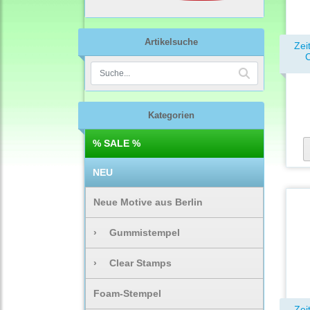
Artikelsuche
Zei
C
Kategorien
% SALE %
NEU
Neue Motive aus Berlin
›
Gummistempel
›
Clear Stamps
Foam-Stempel
Zei