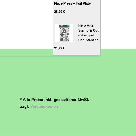
Place Press + Foil Plate
28,99 €
Hero Arts
Stamp & Cut
- Stempel
und Stanzen
24,99 €
* Alle Preise inkl. gesetzlicher MwSt.,
zzgl.
Versandkosten