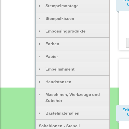
C
›
Stempelmontage
›
Stempelkissen
›
Embossingprodukte
›
Farben
›
Papier
›
Embellishment
›
Handstanzen
›
Maschinen, Werkzeuge und
Zubehör
Zei
›
Bastelmaterialien
C
Schablonen - Stencil