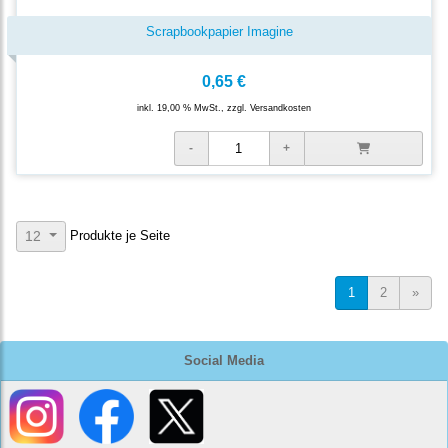
Scrapbookpapier Imagine
0,65 €
inkl. 19,00 % MwSt., zzgl.
Versandkosten
Produkte je Seite
12
1
2
»
Social Media