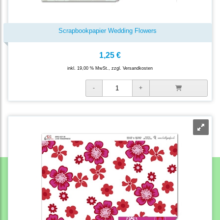
Scrapbookpapier Wedding Flowers
1,25 €
inkl. 19,00 % MwSt., zzgl.
Versandkosten