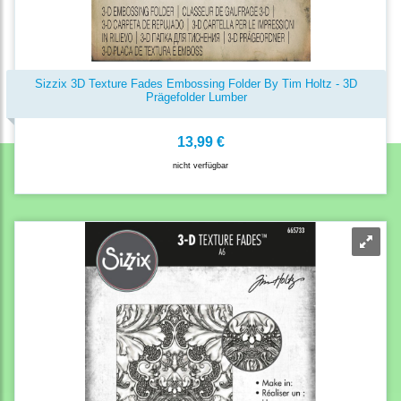
Sizzix 3D Texture Fades Embossing Folder By Tim Holtz - 3D
Prägefolder Lumber
13,99 €
nicht verfügbar