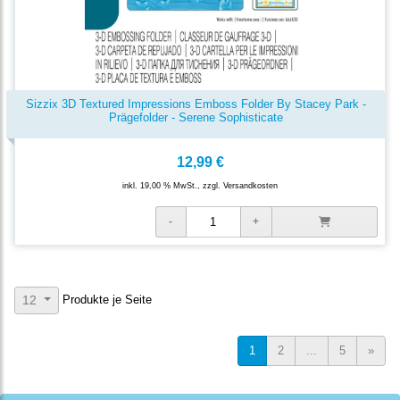
Sizzix 3D Textured Impressions Emboss Folder By Stacey Park -
Prägefolder - Serene Sophisticate
12,99 €
inkl. 19,00 % MwSt., zzgl.
Versandkosten
Produkte je Seite
12
1
2
...
5
»