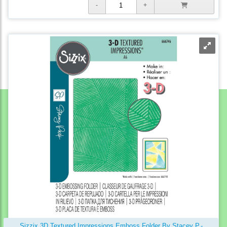
Sizzix 3D Textured Impressions Emboss Folder By Stacey P.-