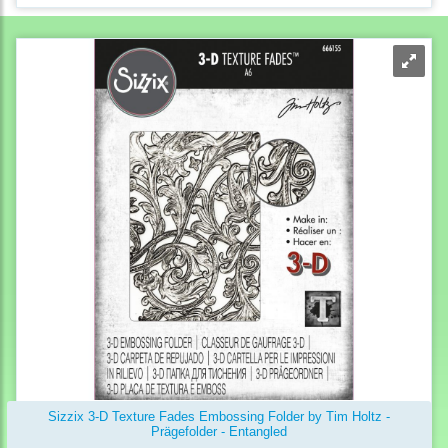
Sizzix 3-D Texture Fades Embossing Folder by Tim Holtz -
Prägefolder - Entangled