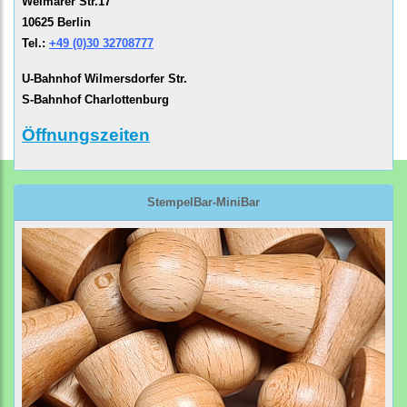
Weimarer Str.17
10625 Berlin
Tel.:
+49 (0)30 32708777
U-Bahnhof Wilmersdorfer Str.
S-Bahnhof Charlottenburg
Öffnungszeiten
StempelBar-MiniBar