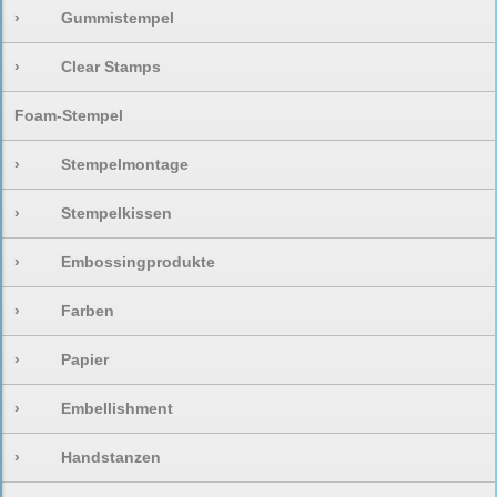
›
Gummistempel
›
Clear Stamps
Foam-Stempel
›
Stempelmontage
›
Stempelkissen
›
Embossingprodukte
›
Farben
›
Papier
›
Embellishment
›
Handstanzen