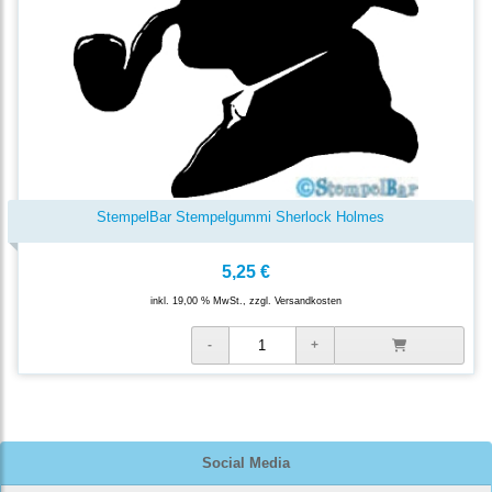
StempelBar Stempelgummi Sherlock Holmes
5,25 €
inkl. 19,00 % MwSt., zzgl.
Versandkosten
Social Media