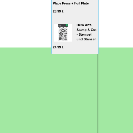
Place Press + Foil Plate
28,99 €
Hero Arts
Stamp & Cut
- Stempel
und Stanzen
24,99 €