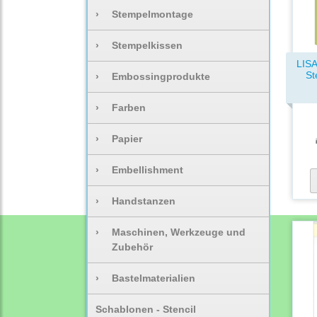
›
Stempelmontage
›
Stempelkissen
LIS
St
›
Embossingprodukte
›
Farben
›
Papier
›
Embellishment
›
Handstanzen
›
Maschinen, Werkzeuge und
Zubehör
›
Bastelmaterialien
Schablonen - Stencil