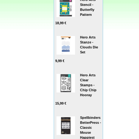
Stencil -
Butterfly
Pattern
18,99 €
Hero Arts
Stanze -
Clouds Die
Set
9,99 €
Hero Arts
Clear
Stamps -
Chip Chip
Hooray
15,99 €
Spellbinders
BetterPress -
Classic
Mouse
Happiest