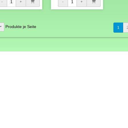
Produkte je Seite
1
lungsmöglichkeiten
Social Media
teilen
tweet
hrift
sse per Überweisung
tabholer