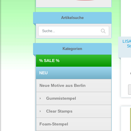
Artikelsuche
LIS
St
Kategorien
% SALE %
NEU
Neue Motive aus Berlin
›
Gummistempel
›
Clear Stamps
Foam-Stempel