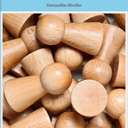
StempelBar-MiniBar