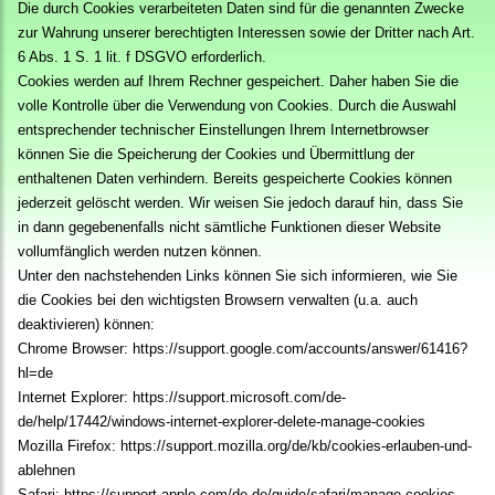
Die durch Cookies verarbeiteten Daten sind für die genannten Zwecke
zur Wahrung unserer berechtigten Interessen sowie der Dritter nach Art.
6 Abs. 1 S. 1 lit. f DSGVO erforderlich.
Cookies werden auf Ihrem Rechner gespeichert. Daher haben Sie die
volle Kontrolle über die Verwendung von Cookies. Durch die Auswahl
entsprechender technischer Einstellungen Ihrem Internetbrowser
können Sie die Speicherung der Cookies und Übermittlung der
enthaltenen Daten verhindern. Bereits gespeicherte Cookies können
jederzeit gelöscht werden. Wir weisen Sie jedoch darauf hin, dass Sie
in dann gegebenenfalls nicht sämtliche Funktionen dieser Website
vollumfänglich werden nutzen können.
Unter den nachstehenden Links können Sie sich informieren, wie Sie
die Cookies bei den wichtigsten Browsern verwalten (u.a. auch
deaktivieren) können:
Chrome Browser:
https://support.google.com/accounts/answer/61416?
hl=de
Internet Explorer:
https://support.microsoft.com/de-
de/help/17442/windows-internet-explorer-delete-manage-cookies
Mozilla Firefox:
https://support.mozilla.org/de/kb/cookies-erlauben-und-
ablehnen
Safari:
https://support.apple.com/de-de/guide/safari/manage-cookies-