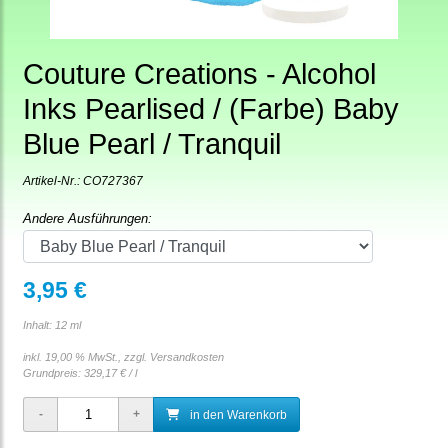
Couture Creations - Alcohol
Inks Pearlised / (Farbe) Baby
Blue Pearl / Tranquil
Artikel-Nr.:
CO727367
Andere Ausführungen:
3,95 €
Inhalt: 12 ml
inkl. 19,00 % MwSt., zzgl.
Versandkosten
Grundpreis:
329,17 € / l
in den Warenkorb