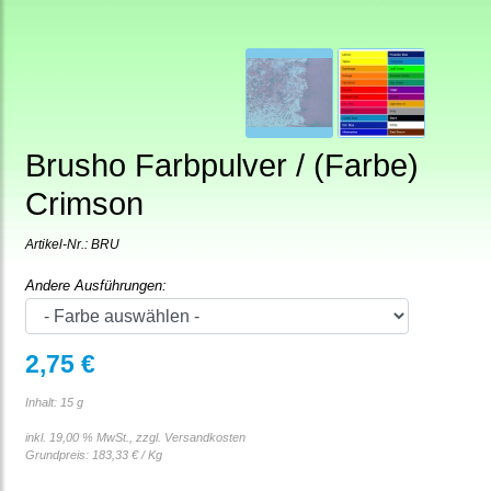
Brusho Farbpulver / (Farbe)
Crimson
Artikel-Nr.:
BRU
Andere Ausführungen:
2,75 €
Inhalt: 15 g
inkl. 19,00 % MwSt., zzgl.
Versandkosten
Grundpreis:
183,33 € / Kg