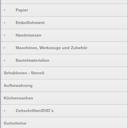
›
Papier
›
Embellishment
›
Handstanzen
›
Maschinen, Werkzeuge und Zubehör
›
Bastelmaterialien
Schablonen - Stencil
Aufbewahrung
Küchensachen
›
Zeitschriften/DVD`s
Gutscheine