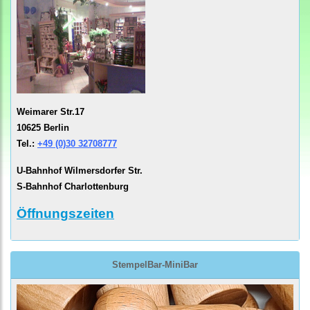
Weimarer Str.17
10625 Berlin
Tel.:
+49 (0)30 32708777
U-Bahnhof Wilmersdorfer Str.
S-Bahnhof Charlottenburg
Öffnungszeiten
StempelBar-MiniBar