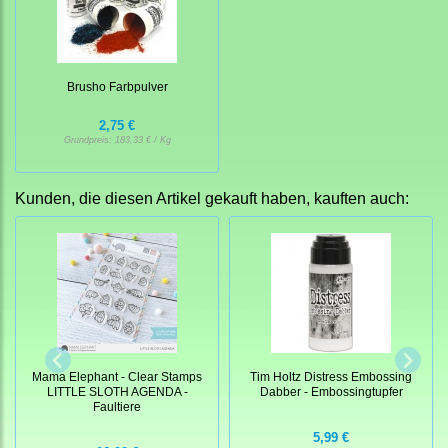
Brusho Farbpulver
2,75 €
Grundpreis:
183,33 € / Kg
Kunden, die diesen Artikel gekauft haben, kauften auch:
Mama Elephant - Clear Stamps
Tim Holtz Distress Embossing
LITTLE SLOTH AGENDA -
Dabber - Embossingtupfer
Faultiere
5,99 €