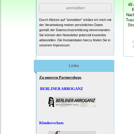
49 
anmelden
R
Nach
Durch Klicken auf "anmelden" erkläre ich mich mit
Tusc
der Verarbeitung meiner persönlichen Daten
Str
gemäß der
Datenschutzerklärung
einverstanden.
Sie können den Newsletter jederzeit kostenlos
abbestellen. Die Kontaktdaten hierzu finden Sie in
G
unserem Impressum.
3
Links
Zu unseren Partnershops
BERLINER ARROGANZ
Klunkerschatz