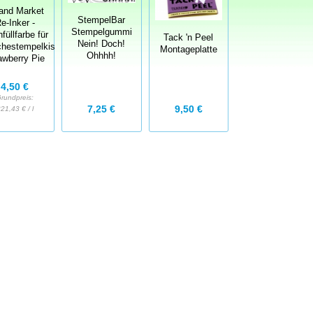
and Market
StempelBar
e-Inker -
Stempelgummi
füllfarbe für
Tack 'n Peel
Nein! Doch!
hestempelkissen
Montageplatte
Ohhhh!
awberry Pie
4,50 €
rundpreis:
7,25 €
9,50 €
21,43 € / l