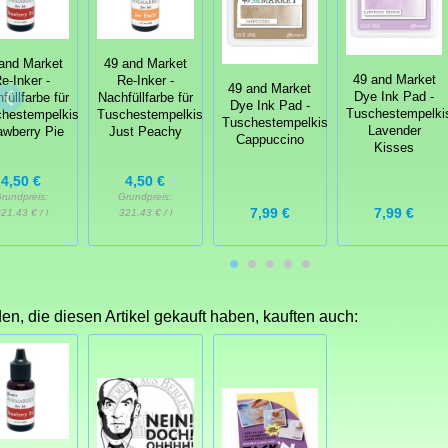
and Market
49 and Market
49 and Market
e-Inker -
Re-Inker -
49 and Market
Dye Ink Pad -
füllfarbe für
Nachfüllfarbe für
Dye Ink Pad -
Tuschestempelki
hestempelkissen
Tuschestempelkissen
Tuschestempelkissen
Lavender
awberry Pie
Just Peachy
Cappuccino
Kisses
4,50 €
4,50 €
rundpreis:
Grundpreis:
7,99 €
7,99 €
21,43 € / l
321,43 € / l
n, die diesen Artikel gekauft haben, kauften auch: