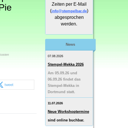
Zeiten per E-Mail
Pie
(
)
info@stempelbar.de
abgesprochen
werden.
News
kosten
07.08.2026
Stempel-Mekka 2026
Am 05.09.26 und
06.09.26 findet das
tweet
Stempel-Mekka in
Dortmund statt.
11.07.2026
Neue Workshoptermine
sind online buchbar.