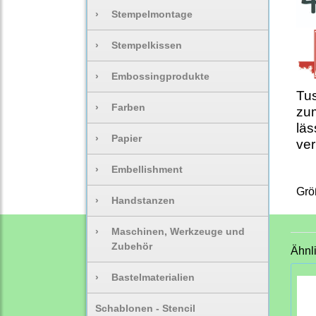
›
Stempelmontage
›
Stempelkissen
›
Embossingprodukte
Tus
›
Farben
zu
läs
›
Papier
ver
›
Embellishment
Grö
›
Handstanzen
›
Maschinen, Werkzeuge und
Zubehör
Ähnl
›
Bastelmaterialien
Schablonen - Stencil