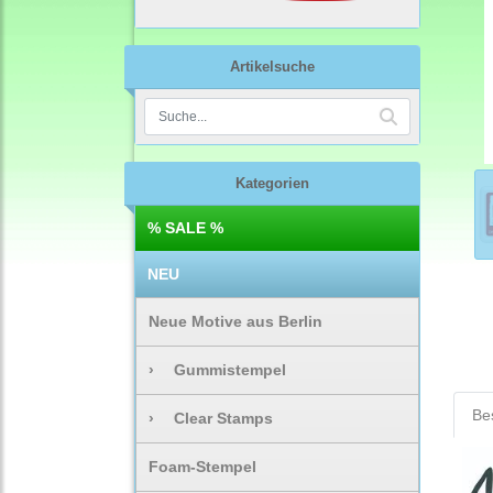
Artikelsuche
Kategorien
% SALE %
NEU
Neue Motive aus Berlin
›
Gummistempel
Be
›
Clear Stamps
Foam-Stempel