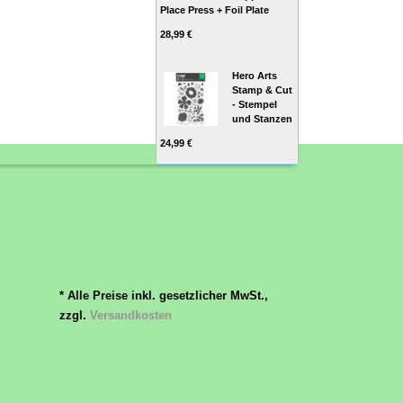
Place Press + Foil Plate
28,99 €
Hero Arts
Stamp & Cut
- Stempel
und Stanzen
24,99 €
* Alle Preise inkl. gesetzlicher MwSt.,
zzgl.
Versandkosten