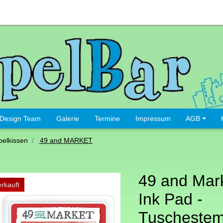
Design Team
Galerie
Termine
Impressum
AGB
elkissen
49 and MARKET
49 and Mar
rkauft
Ink Pad -
Tuschestem