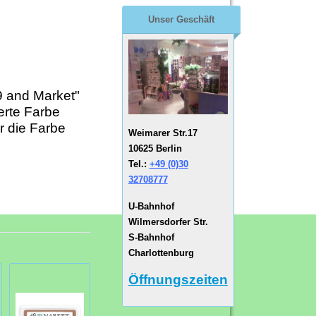
Unser Geschäft
9 and Market"
erte Farbe
r die Farbe
Weimarer Str.17
10625 Berlin
Tel.:
+49 (0)30
32708777
U-Bahnhof
Wilmersdorfer Str.
S-Bahnhof
Charlottenburg
Öffnungszeiten