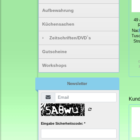
Aufbewahrung
49 
Küchensachen
R
Nach
Tusc
›
Zeitschriften/DVD`s
Str
Gutscheine
G
Workshops
3
Newsletter
Kunde
Eingabe Sicherheitscode: *