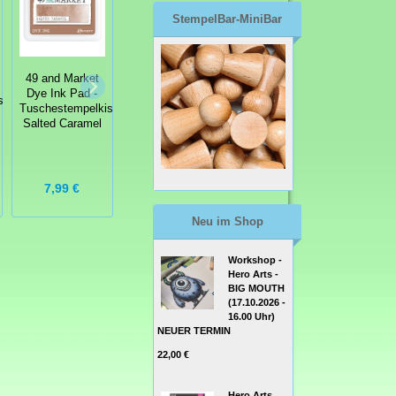
StempelBar-MiniBar
49 and Market
Re-Inker -
49 and Market
49 and Market
Nachfüllfarbe für
Dye Ink Pad -
Dye Ink Pad -
ssen
Tuschestempelkissen
Tuschestempelkissen
Tuschestempelkissen
Daffodil
Salted Caramel
Arctic Blitz
4,50 €
Grundpreis:
7,99 €
7,99 €
321,43 € / l
Neu im Shop
Workshop -
Hero Arts -
BIG MOUTH
(17.10.2026 -
16.00 Uhr)
NEUER TERMIN
22,00 €
Hero Arts