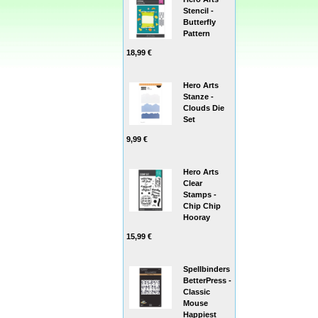
Stencil -
Butterfly
Pattern
18,99 €
Hero Arts
Stanze -
Clouds Die
Set
9,99 €
Hero Arts
Clear
Stamps -
Chip Chip
Hooray
15,99 €
Spellbinders
BetterPress -
Classic
Mouse
Happiest