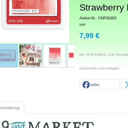
Strawberry 
Artikel-Nr.:
FMP92483
von
7,99 €
inkl. 19,00 % MwSt., zzgl.
Versand
Derzeit leider nicht verfügbar
teilen
schreibung