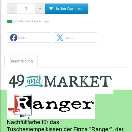
in den Warenkorb
Lieferzeit: 4 bis 6 Tage
teilen
tweet
Beschreibung
Nachfüllfarbe für das
Tuschestempelkissen der Firma "Ranger", der