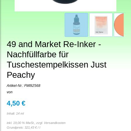
49 and Market Re-Inker -
Nachfüllfarbe für
Tuschestempelkissen Just
Peachy
Artikel-Nr.:
FMI92568
von
4,50 €
Inhalt: 14 ml
inkl. 19,00 % MwSt., zzgl.
Versandkosten
Grundpreis:
321,43 € / l