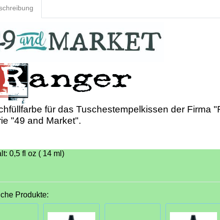
schreibung
hfüllfarbe für das Tuschestempelkissen der Firma "
ie "49 and Market".
lt: 0,5 fl oz ( 14 ml)
iche Produkte: