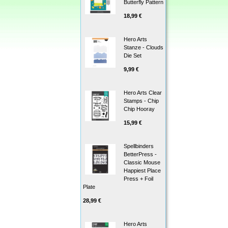
Butterfly Pattern
18,99 €
Hero Arts
Stanze - Clouds
Die Set
9,99 €
Hero Arts Clear
Stamps - Chip
Chip Hooray
15,99 €
Spellbinders
BetterPress -
Classic Mouse
Happiest Place
Press + Foil
Plate
28,99 €
Hero Arts