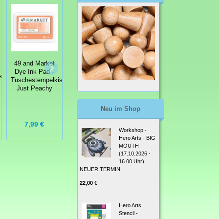
49 and Market
49 and Market
Re-Inker -
Re-Inker -
49 and Market
Nachfüllfarbe für
Nachfüllfarbe für
Dye Ink Pad -
ssen
Tuschestempelkissen
Tuschestempelkissen
Tuschestempelkissen
Daffodil
Watermelon
Just Peachy
4,50 €
4,50 €
Neu im Shop
Grundpreis:
Grundpreis:
7,99 €
321,43 € / l
321,43 € / l
Workshop -
Hero Arts - BIG
MOUTH
(17.10.2026 -
16.00 Uhr)
NEUER TERMIN
22,00 €
Hero Arts
Stencil -