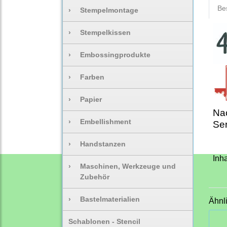
Be
›
Stempelmontage
›
Stempelkissen
›
Embossingprodukte
›
Farben
›
Papier
Nac
›
Embellishment
Ser
›
Handstanzen
Inha
›
Maschinen, Werkzeuge und
Zubehör
›
Bastelmaterialien
Ähnl
Schablonen - Stencil