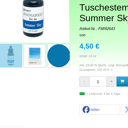
Tuschestem
Summer Sk
Artikel-Nr.:
FMI92643
von
4,50 €
Inhalt: 14 ml
inkl. 19,00 % MwSt., zzgl.
Versand
Grundpreis:
321,43 € / l
Lieferzeit: 4 bis 6 Tage
teilen