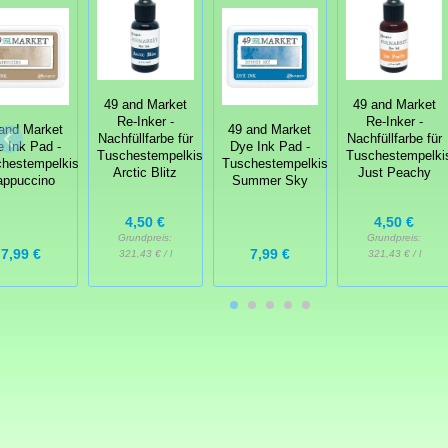
49 and Market
49 and Market
Re-Inker -
Re-Inker -
and Market
49 and Market
Nachfüllfarbe für
Nachfüllfarbe für
 Ink Pad -
Dye Ink Pad -
Tuschestempelkissen
Tuschestempelki
hestempelkissen
Tuschestempelkissen
Arctic Blitz
Just Peachy
appuccino
Summer Sky
4,50 €
4,50 €
Grundpreis:
Grundpreis:
7,99 €
7,99 €
321,43 € / l
321,43 € / l