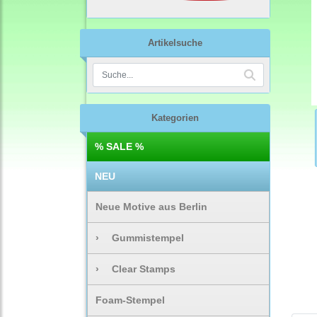
Artikelsuche
Kategorien
% SALE %
NEU
Neue Motive aus Berlin
›
Gummistempel
›
Clear Stamps
Foam-Stempel