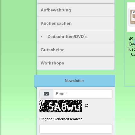
Aufbewahrung
Küchensachen
›
Zeitschriften/DVD`s
49 
Dye
Gutscheine
Tusc
C
Workshops
Newsletter
Eingabe Sicherheitscode: *