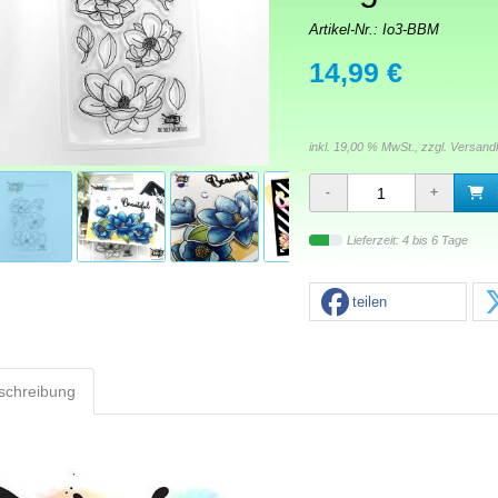
Artikel-Nr.:
Io3-BBM
14,99 €
inkl. 19,00 % MwSt., zzgl.
Versand
Lieferzeit: 4 bis 6 Tage
teilen
schreibung