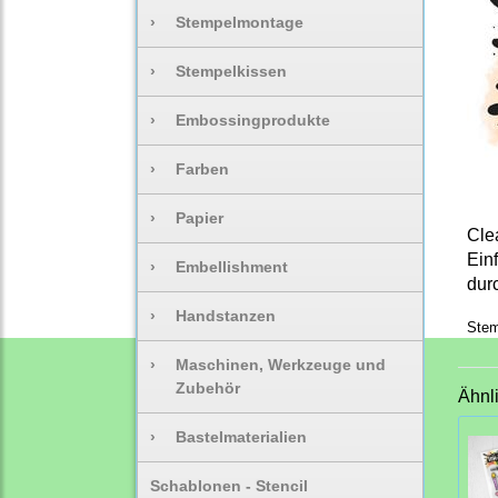
›
Stempelmontage
›
Stempelkissen
›
Embossingprodukte
›
Farben
›
Papier
Cle
Ein
›
Embellishment
dur
›
Handstanzen
Stem
›
Maschinen, Werkzeuge und
Zubehör
Ähnl
›
Bastelmaterialien
Schablonen - Stencil