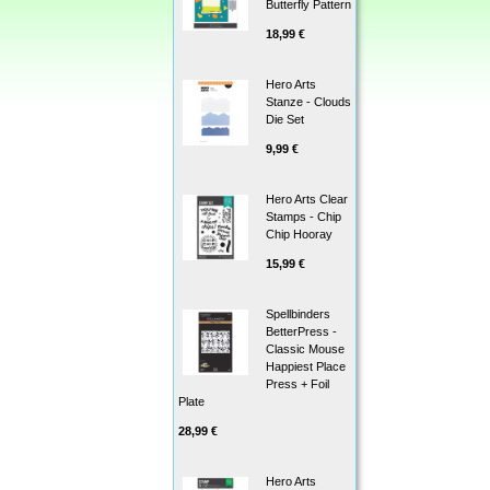
Butterfly Pattern
18,99 €
Hero Arts
Stanze - Clouds
Die Set
9,99 €
Hero Arts Clear
Stamps - Chip
Chip Hooray
15,99 €
Spellbinders
BetterPress -
Classic Mouse
Happiest Place
Press + Foil
Plate
28,99 €
Hero Arts