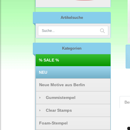
Artikelsuche
Kategorien
% SALE %
NEU
Neue Motive aus Berlin
›
Gummistempel
Be
›
Clear Stamps
Foam-Stempel