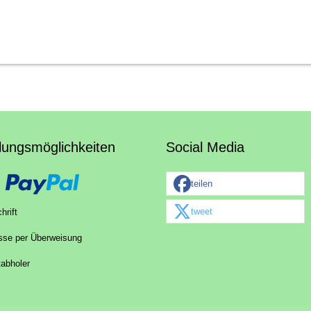
lungsmöglichkeiten
Social Media
teilen
tweet
hrift
sse per Überweisung
tabholer