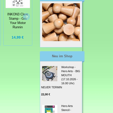
INKON3 Clear
INKON3 Clear
INKON3 Clear
Stamp - Get
Stamp - Platy-
Stamp - Fox &
Your Motor
rific Pondies
Bunny Hugs
Runnin
14,99 €
14,99 €
9,50 €
Neu im Shop
Workshop -
Hero Arts - BIG
MOUTH
(17.10.2026 -
16.00 Uhr)
NEUER TERMIN
22,00 €
Hero Arts
Stencil -