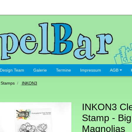
Design Team
Galerie
Termine
Impressum
AGB
 Stamps
INKON3
INKON3 Cl
Stamp - Big
Magnolias