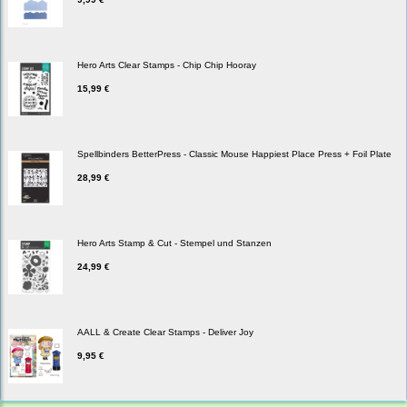
Hero Arts Clear Stamps - Chip Chip Hooray
15,99 €
Spellbinders BetterPress - Classic Mouse Happiest Place Press + Foil Plate
28,99 €
Hero Arts Stamp & Cut - Stempel und Stanzen
24,99 €
AALL & Create Clear Stamps - Deliver Joy
9,95 €