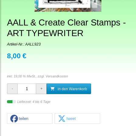
AALL & Create Clear Stamps -
ART TYPEWRITER
Artikel-Nr.:
AALL923
8,00 €
inkl. 19,00 % MwSt., zzgl.
Versandkosten
in den Warenkorb
Lieferzeit: 4 bis 6 Tage
teilen
tweet