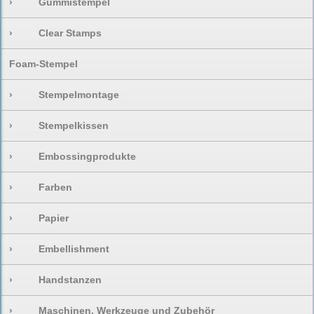
›
Gummistempel
›
Clear Stamps
Foam-Stempel
›
Stempelmontage
›
Stempelkissen
›
Embossingprodukte
›
Farben
›
Papier
›
Embellishment
›
Handstanzen
›
Maschinen, Werkzeuge und Zubehör