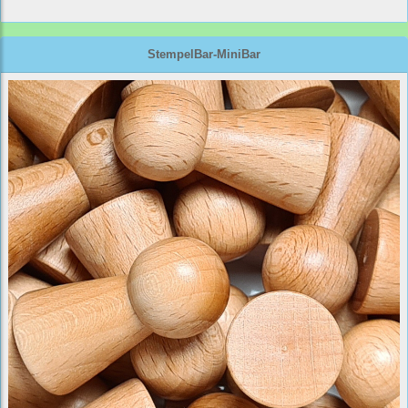
StempelBar-MiniBar